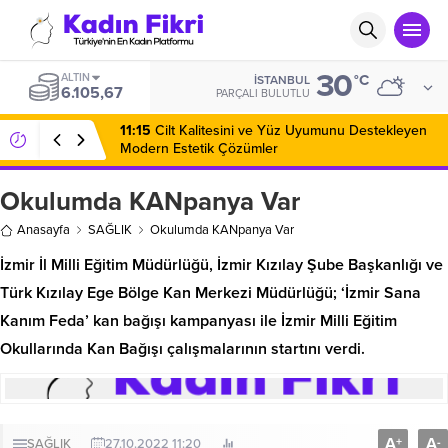
30
ALTIN
°C
İSTANBUL
6.105,67
PARÇALI BULUTLU
11:15
Cilt Kalitesini ve Yüz Uyumunu Destekleyen
Modern Estetik Çözümler
Okulumda KANpanya Var
Anasayfa
SAĞLIK
Okulumda KANpanya Var
İzmir İl Milli Eğitim Müdürlüğü, İzmir Kızılay Şube Başkanlığı ve
Türk Kızılay Ege Bölge Kan Merkezi Müdürlüğü; ‘İzmir Sana
Kanım Feda’ kan bağışı kampanyası ile İzmir Milli Eğitim
Okullarında Kan Bağışı çalışmalarının startını verdi.
A
A
+
-
SAĞLIK
27.10.2022 11:20