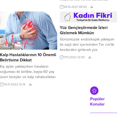
olduğu gibi devamında da sağlıklı
28.10.2021 08:00
kalabilmek için tüketeceğiniz
besinlere dikkat etmeniz gerekir.
Bugüne kadar işe yaradığı
kanıtlanmış sağlıklı kilo vermeye
Yüz Gençleştirmede İzleri
yardımcı olduğu bilinen besin
Gizlemek Mümkün
kaynaklarını diyetinize ekleyerek
Günümüzde endoskopik yaklaşım
daha kolay bir şekilde zayıflamak
ile saçlı deri içerisinden 1’er cm’lik
mümkündür. Yazımız da sağlıklı
kesilerden girilerek yüz
şekilde...
Kalp Hastalıklarının 10 Önemli
gençleştirme (yüz germe)
17.11.2022 12:50
Belirtisine Dikkat
ameliyatlarının uygulanabildiğini
ifade eden Medical Park Karadeniz
Kış ayları yaklaşırken havaların
Hastanesi Plastik, Rekonstrüktif ve
soğuması ile birlikte, başta 60 yaş
Estetik Cerrahi Uzmanı Op.
üzeri bireyler ve kalp rahatsızlıkları
olan kişilerde tansiyon
30.11.2022 12:14
değişiklikleri, kalp atış hızında
yükseklik ve damarlarda
büzüşmeler görülebiliyor.
Popüler
Konular