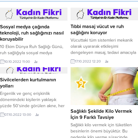
Tıbbi masaj vücut ve ruh
Sosyal medya çağında
sağlığını koruyor
teknoloji, ruh sağlığınızı nasıl
koruyabilir
Vücuttaki tüm sistemleri mekanik
olarak uyararak etkileşimi
10 Ekim Dünya Ruh Sağlığı Günü,
dengeleyen masaj, tedavi amacıyla
ruh sağlığıyla sosyal medya
yapıldığında vücuttaki ağrıyı
arasındaki bağlantıyı hatırlamak için
17.10.2022 12:20
10.10.2022 11:00
azaltarak sinir sistemi üzerinde
iyi bir zaman.
pozitif bir etki yaratıyor.
Sivilcelerden kurtulmanın
yolları
Ergenlik ve genç erişkinlik
dönemindeki kişilerin yaklaşık
yüzde 50’sinde görülen akne, her
Sağlıklı Şekilde Kilo Vermek
yaşta ortaya çıkabiliyor.
07.10.2022 13:00
İçin 9 Farklı Tavsiye
Sağlıklı kilo vermek için tüketilen
besinlerin önemi büyüktür. Bu
nedenle kilo verme sürecinde