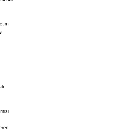
retim
e
ite
ımızı
teren