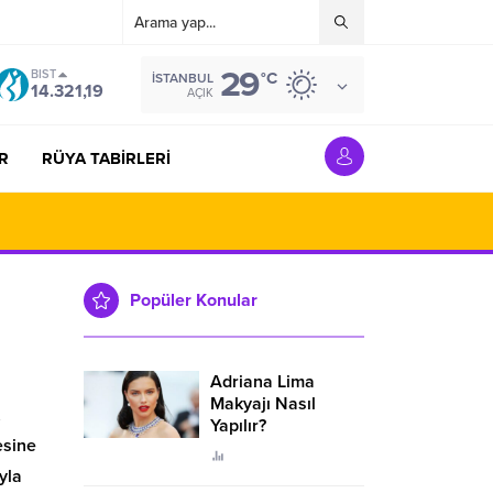
29
BIST
°C
İSTANBUL
14.321,19
AÇIK
R
RÜYA TABİRLERİ
Popüler Konular
Adriana Lima
Makyajı Nasıl
,
Yapılır?
esine
yla