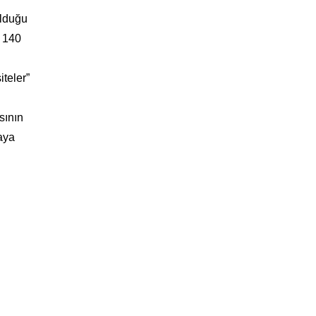
olduğu
n 140
iteler”
sının
maya