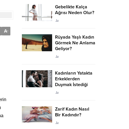
Gebelikte Kalça
Ağrısı Neden Olur?
A
-
Rüyada Yaşlı Kadın
Görmek Ne Anlama
Geliyor?
Kadınların Yatakta
Erkeklerden
Duymak İstediği
Sözler
erin
ı
Zarif Kadın Nasıl
Bir Kadındır?
na