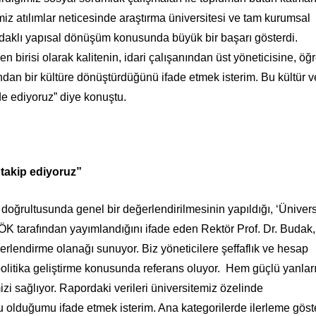
z atılımlar neticesinde araştırma üniversitesi ve tam kurumsal
 odaklı yapısal dönüşüm konusunda büyük bir başarı gösterdi.
n birisi olarak kalitenin, idari çalışanından üst yöneticisine, öğ
ndan bir kültüre dönüştürdüğünü ifade etmek isterim. Bu kültür v
e ediyoruz” diye konuştu.
takip ediyoruz”
i doğrultusunda genel bir değerlendirilmesinin yapıldığı, ‘Ünivers
 tarafından yayımlandığını ifade eden Rektör Prof. Dr. Budak,
erlendirme olanağı sunuyor. Biz yöneticilere şeffaflık ve hesap
i politika geliştirme konusunda referans oluyor. Hem güçlü yanlar
i sağlıyor. Rapordaki verileri üniversitemiz özelinde
u olduğumu ifade etmek isterim. Ana kategorilerde ilerleme gös