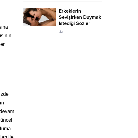
Erkeklerin
Sevişirken Duymak
İstediği Sözler
sına
Neler?
ısının
yer
üzde
in
e devam
güncel
opluma
arı ile