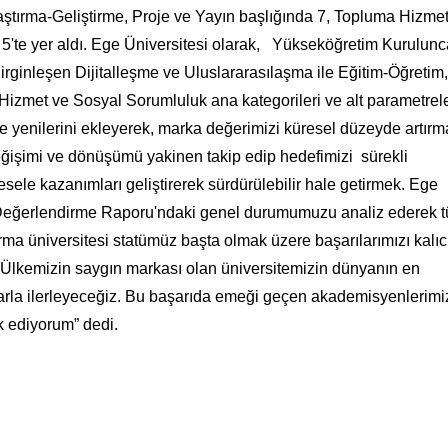
aştırma-Geliştirme, Proje ve Yayın başlığında 7, Topluma Hizme
 5'te yer aldı. Ege Üniversitesi olarak, Yükseköğretim Kurulunc
irginleşen Dijitalleşme ve Uluslararasılaşma ile Eğitim-Öğretim,
Hizmet ve Sosyal Sorumluluk ana kategorileri ve alt parametrel
ize yenilerini ekleyerek, marka değerimizi küresel düzeyde artırm
şimi ve dönüşümü yakinen takip edip hedefimizi sürekli
sele kazanımları geliştirerek sürdürülebilir hale getirmek. Ege
e Değerlendirme Raporu'ndaki genel durumumuzu analiz ederek 
ırma üniversitesi statümüz başta olmak üzere başarılarımızı kalıc
z. Ülkemizin saygın markası olan üniversitemizin dünyanın en
larla ilerleyeceğiz. Bu başarıda emeği geçen akademisyenlerimiz
k ediyorum” dedi.