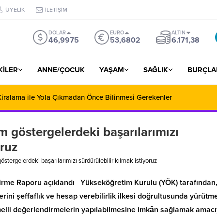
ÜYELİK
İLETİŞİM
DOLAR
EURO
ALTIN
46,9975
53,6802
6.171,38
ŞKİLER
ANNE/ÇOCUK
YAŞAM
SAĞLIK
BURÇLA
iralama ile Yola Çıkmadan Önce Bilinmesi Gerekenler
m göstergelerdeki başarılarımızı
oruz
östergelerdeki başarılarımızı sürdürülebilir kılmak istiyoruz
irme Raporu açıklandı Yükseköğretim Kurulu (YÖK) tarafından
çlerini şeffaflık ve hesap verebilirlik ilkesi doğrultusunda yürütm
temelli değerlendirmelerin yapılabilmesine imkân sağlamak amacı