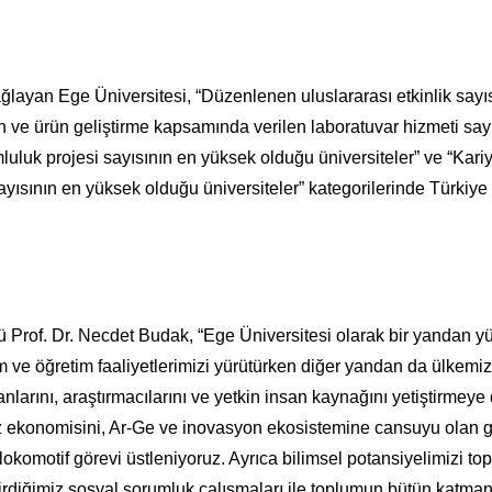
ğlayan Ege Üniversitesi, “Düzenlenen uluslararası etkinlik sayı
on ve ürün geliştirme kapsamında verilen laboratuvar hizmeti say
uluk projesi sayısının en yüksek olduğu üniversiteler” ve “Kari
sayısının en yüksek olduğu üniversiteler” kategorilerinde Türkiye
 Prof. Dr. Necdet Budak, “Ege Üniversitesi olarak bir yandan y
im ve öğretim faaliyetlerimizi yürütürken diğer yandan da ülkemiz
anlarını, araştırmacılarını ve yetkin insan kaynağını yetiştirmey
 ekonomisini, Ar-Ge ve inovasyon ekosistemine cansuyu olan 
 lokomotif görevi üstleniyoruz. Ayrıca bilimsel potansiyelimizi t
iğimiz sosyal sorumluk çalışmaları ile toplumun bütün katmanl