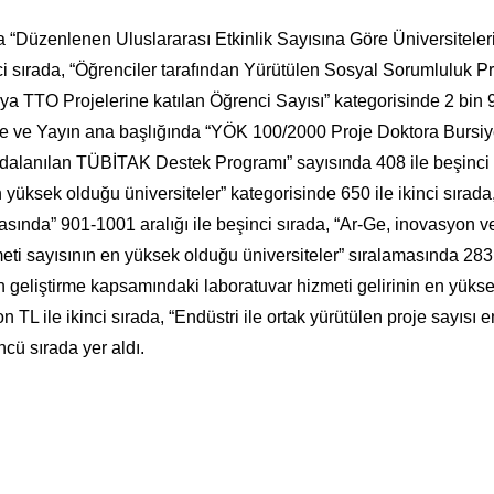
 “Düzenlenen Uluslararası Etkinlik Sayısına Göre Üniversiteler
inci sırada, “Öğrenciler tarafından Yürütülen Sosyal Sorumluluk Pr
ya TTO Projelerine katılan Öğrenci Sayısı” kategorisinde 2 bin 9
Proje ve Yayın ana başlığında “YÖK 100/2000 Proje Doktora Bursiy
Faydalanılan TÜBİTAK Destek Programı” sayısında 408 ile beşinci
 yüksek olduğu üniversiteler” kategorisinde 650 ile ikinci sırada
nda” 901-1001 aralığı ile beşinci sırada, “Ar-Ge, inovasyon v
eti sayısının en yüksek olduğu üniversiteler” sıralamasında 283
ün geliştirme kapsamındaki laboratuvar hizmeti gelirinin en yüks
 TL ile ikinci sırada, “Endüstri ile ortak yürütülen proje sayısı e
cü sırada yer aldı.