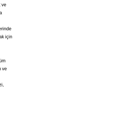
t ve
a
erinde
ak için
tüm
ı ve
i,