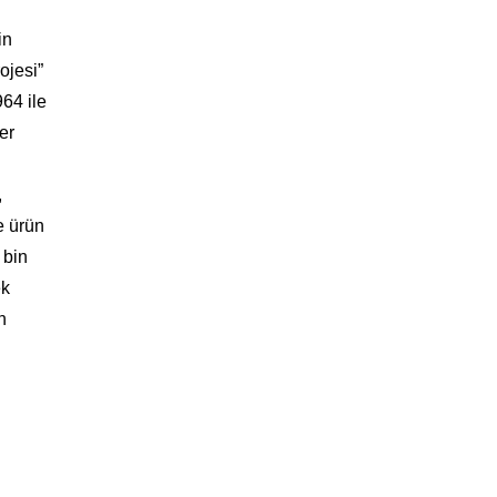
in
ojesi”
64 ile
er
,
e ürün
 bin
ek
n