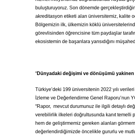
buluşturuyoruz. Son dönemde gerçekleştirdiğimi
akreditasyon etiketi alan üniversitemiz, kalite
Bölgemizin ilk, ülkemizin köklü üniversitelerinde
görevlisinden öğrencisine tüm paydaşlar tarafı
ekosistemin de başarılara yansıdığını müşahed
“
Dünyadaki değişimi ve dönüşümü yakinen 
Türkiye’deki 199 üniversitenin 2022 yılı veriler
İzleme ve Değerlendirme Genel Raporu’nun YÖK
“Rapor, mevcut durumunuz ile ilgili detaylı değ
verebilirlik ilkeleri doğrultusunda kanıt temell
hem de geliştirmemiz gereken alanları görmemiz
değerlendirdiğimizde öncelikle gururlu ve mutl