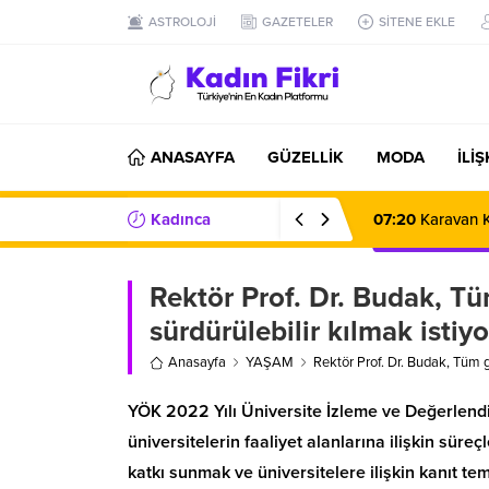
ASTROLOJİ
GAZETELER
SİTENE EKLE
ANASAYFA
GÜZELLİK
MODA
İLİ
Kadınca
07:20
Karavan K
Haberler/Bilgiler
Rektör Prof. Dr. Budak, Tü
sürdürülebilir kılmak istiy
Anasayfa
YAŞAM
Rektör Prof. Dr. Budak, Tüm g
YÖK 2022 Yılı Üniversite İzleme ve Değerlend
üniversitelerin faaliyet alanlarına ilişkin süre
katkı sunmak ve üniversitelere ilişkin kanıt 