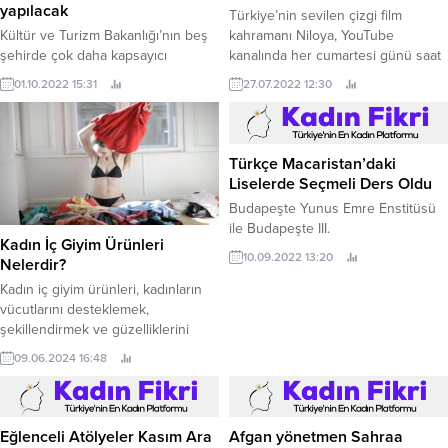
yapılacak
Türkiye’nin sevilen çizgi film
Kültür ve Turizm Bakanlığı’nın beş
kahramanı Niloya, YouTube
şehirde çok daha kapsayıcı
kanalında her cumartesi günü saat
etkinliklerle yaygınlaştırdığı Türkiye
09.
01.10.2022 15:31
27.07.2022 12:30
Kültür Yolu Festivalleri bünyesinde
düzenlenen Beyoğlu Kültür Yolu
Festivali’nin galası, kültür, sanat ve
iş dünyasını bir araya getirdi.
Türkçe Macaristan’daki
Liselerde Seçmeli Ders Oldu
Budapeşte Yunus Emre Enstitüsü
ile Budapeşte III.
Kadın İç Giyim Ürünleri
10.09.2022 13:20
Nelerdir?
Kadın iç giyim ürünleri, kadınların
vücutlarını desteklemek,
şekillendirmek ve güzelliklerini
vurgulamak için kullanılan çeşitli
09.06.2024 16:48
giysi ve aksesuarları kapsamaktadır.
Bu ürünler arasında sütyenler,
külotlar, gecelikler, jartiyerler, korse
ve bustierler gibi çeşitli parçalar
Eğlenceli Atölyeler Kasım Ara