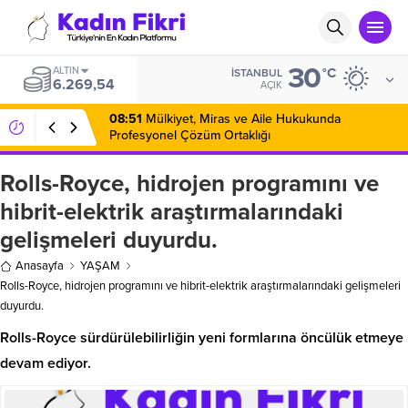
30
ALTIN
°C
İSTANBUL
6.269,54
AÇIK
08:51
Mülkiyet, Miras ve Aile Hukukunda
Profesyonel Çözüm Ortaklığı
Rolls-Royce, hidrojen programını ve
hibrit-elektrik araştırmalarındaki
gelişmeleri duyurdu.
Anasayfa
YAŞAM
Rolls-Royce, hidrojen programını ve hibrit-elektrik araştırmalarındaki gelişmeleri
duyurdu.
Rolls-Royce sürdürülebilirliğin yeni formlarına öncülük etmeye
devam ediyor.