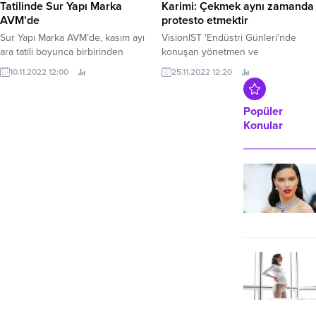
bulunmaktadır. Kadın iç giyim
Tatilinde Sur Yapı Marka
Afgan yönetmen Sahraa
ürünleri genellikle kadınların dış
AVM’de
Karimi: Çekmek aynı zamanda
giyimlerini tamamlamak, daha
protesto etmektir
Sur Yapı Marka AVM’de, kasım ayı
estetik ve çekici bir görünüm elde
ara tatili boyunca birbirinden
VisionIST 'Endüstri Günleri'nde
etmek için...
eğlenceli ve eğitici
konuşan yönetmen ve
10.11.2022 12:00
atölyeler çocukları bekliyor.
senarist Sahraa Karimi "İstiklal'de
25.11.2022 12:20
bir patlama oldu değil mi? Elinize
kamerayı alın ve çekin çünkü
çekmek aynı zamanda protesto
Popüler
etmektir" dedi.
Konular