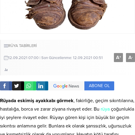
RÜYA TABİRLERİ
A
A
+
-
12.09.2021 07:00 | Son Güncellenme: 12.09.2021 00:51
ABONE OL
Rüyada eskimiş ayakkabı görmek
, fakirliğe, geçim sıkıntılarına,
hastalığa, borca ve zarar ziyana rivayet eder. Bu
rüya
çoğunlukla
iyi şeylere rivayet eder. Rüyayı gören kişi için büyük bir geçim
sıkıntısı anlamına gelir. Bunlara ek olarak şanssızlık, uğursuzluk
ve kısmetsizlik olarak da yorumlanır. Hayatın kötü tarafını