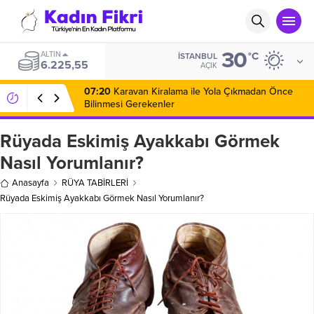
30
ALTIN
°C
İSTANBUL
6.225,55
AÇIK
07:20
Karavan Kiralama ile Yola Çıkmadan Önce
Bilinmesi Gerekenler
Rüyada Eskimiş Ayakkabı Görmek
Nasıl Yorumlanır?
Anasayfa
RÜYA TABİRLERİ
Rüyada Eskimiş Ayakkabı Görmek Nasıl Yorumlanır?