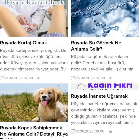
Rüyada Kürtaj Olmak
Rüyada Su Görmek Ne
Anlama Gelir?
Rüyada kürtaj olmak iyi değildir. Bu
rüya kötü şansı ve kötülüğü temsil
Rüyada su görmek ne anlama
eder. Rüyayı gören kişinin yataklara
gelir? Genel olarak hoşgörü,
düşecek olmasına rivayet eder. Bu
nezaket, sevgi ve aile ilişkilerinin
rüya işe ara verilmesi, bazı
gücünü gösterir. Rüyada su
12.02.2022 07:00
06.02.2022 07:00
problemler ve aksiliklerin ortaya
görmek rızkının artacağına delalet
çıkacağına işarettir. Kürtaj iyiye
eder. Buna ek olarak bu rüya,
işaret değildir. Halsizlik, yorgunluk,
rüyayı gören kişinin yaptığı işten
Rüyada İhanete Uğramak
bitkinlik olarak yorumlanır. Huzur ve
helal para kazandığına işaret eder.
Rüyada ihanete uğramak daha çok
mutluluğun bozulacağı ve uzun
Rüyada su gören kişinin inişli çıkışlı
çevresindeki kişilere karşı vermiş
vadeli çözülmemiş...
bir evlilik hayatı var ise
olduğu güvenin azalması şeklinde
sakinleşmeye...
yorumlanır. Ayrıca rüya sahibinin
Rüyada Köpek Sahiplenmek
itibar ve saygınlık kaybı
10.06.2022 09:00
Ne Anlama Gelir? Detaylı Rüya
yaşayacağına işaret olarak da