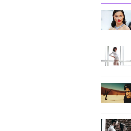
Peki, bu rüya ne anlama gelir?
rüyada kahverengi inek görmek,
Maneviyattan topluluk ruhuna
rüyayı gören kişinin eşi ile arasını
kadar...
bozmaya çalışan bir kadını evinden
kovacağına, adaplı...