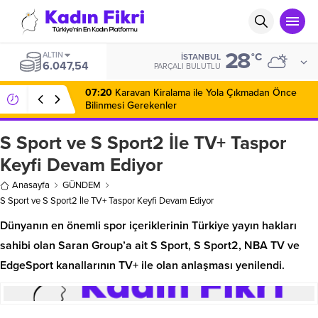
28
ALTIN
°C
İSTANBUL
6.047,54
PARÇALI BULUTLU
07:20
Karavan Kiralama ile Yola Çıkmadan Önce
Bilinmesi Gerekenler
S Sport ve S Sport2 İle TV+ Taspor
Keyfi Devam Ediyor
Anasayfa
GÜNDEM
S Sport ve S Sport2 İle TV+ Taspor Keyfi Devam Ediyor
Dünyanın en önemli spor içeriklerinin Türkiye yayın hakları
sahibi olan Saran Group’a ait S Sport, S Sport2, NBA TV ve
EdgeSport kanallarının TV+ ile olan anlaşması yenilendi.