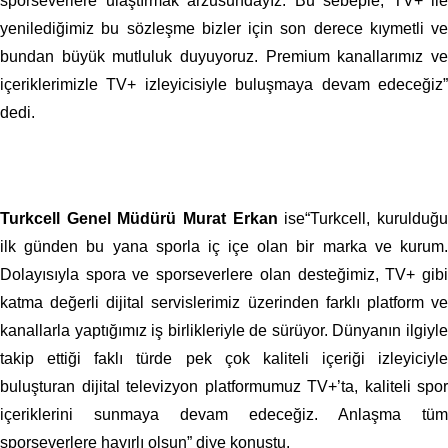
sporseverlere ulaştırmak arzusundayız. Bu sebeple, TV+ ile
yenilediğimiz bu sözleşme bizler için son derece kıymetli ve
bundan büyük mutluluk duyuyoruz. Premium kanallarımız ve
içeriklerimizle TV+ izleyicisiyle buluşmaya devam edeceğiz”
dedi.
Turkcell Genel Müdürü Murat Erkan
ise“Turkcell, kurulduğ
ilk günden bu yana sporla iç içe olan bir marka ve kurum.
Dolayısıyla spora ve sporseverlere olan desteğimiz, TV+ gibi
katma değerli dijital servislerimiz üzerinden farklı platform ve
kanallarla yaptığımız iş birlikleriyle de sürüyor. Dünyanın ilgiyle
takip ettiği faklı türde pek çok kaliteli içeriği izleyiciyle
buluşturan dijital televizyon platformumuz TV+’ta, kaliteli spor
içeriklerini sunmaya devam edeceğiz. Anlaşma tüm
sporseverlere hayırlı olsun” diye konuştu.