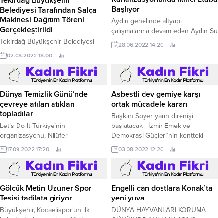
Tekirdağ Büyükşehir
Aski, Söke Güllübahçe
Belediyesi Tarafından Salça
Kanalizasyonunda İkinci Etaba
Makinesi Dağıtım Töreni
Başlıyor
Gerçekleştirildi
Aydın genelinde altyapı
Tekirdağ Büyükşehir Belediyesi
çalışmalarına devam eden Aydın Su
tarafından 2 Ağustos 2022 Salı
ve Kanalizasyon İdaresi Genel
02.08.2022 18:00
28.06.2022 14:20
günü saat 11.
Müdürlüğü (ASKİ), Söke Güllübahçe
kanalizasyonu için ikinci etap
çalışmalarına başladı.
Dünya Temizlik Günü’nde
Asbestli dev gemiye karşı
çevreye atılan atıkları
ortak mücadele kararı
topladılar
Başkan Soyer yarın direnişi
Let’s Do It Türkiye’nin
başlatacak İzmir Emek ve
organizasyonu, Nilüfer
Demokrasi Güçleri’nin kentteki
Belediyesi’nin de destekleriyle 17
çevre odaklı sivil toplum
17.09.2022 17:20
03.08.2022 12:20
Eylül Dünya Temizlik Günü’nde,
kuruluşlarıyla bir araya geldiği
çevre gönüllüleri, Fethiye
toplantıdan asbestli dev savaş
Mahallesi ve Fadıllı Mahallesi’ndeki
gemisinin Aliağa’da planlanan
göl kıyısında duyarsız kişilerce
sökümüne karşı ortak mücadele
Gölcük Metin Uzuner Spor
Engelli can dostlara Konak’ta
çevreye atılan atıkları topladı.
kararı çıktı.
Tesisi tadilata giriyor
yeni yuva
Büyükşehir, Kocaelispor’un ilk
DÜNYA HAYVANLARI KORUMA