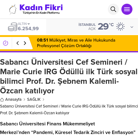
29
BIST
°C
İSTANBUL
14.484,64
AÇIK
08:51
Mülkiyet, Miras ve Aile Hukukunda
Profesyonel Çözüm Ortaklığı
Sabancı Üniversitesi Cef Semineri /
Marie Curie IRG Ödüllü ilk Türk sosyal
bilimci Prof. Dr. Şebnem Kalemli-
Özcan katılıyor
Anasayfa
SAĞLIK
Sabancı Üniversitesi Cef Semineri / Marie Curie IRG Ödüllü ilk Türk sosyal bilimci
Prof. Dr. Şebnem Kalemli-Özcan katılıyor
Sabancı Üniversitesi Finans Mükemmeliyet
Merkezi’nden “Pandemi, Küresel Tedarik Zinciri ve Enflasyon”