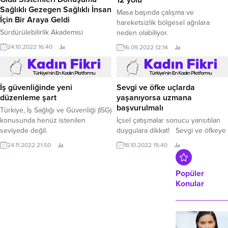
12 yolu
obezite ve bazı kanser türlerinin
Sağlıklı Gezegen Sağlıklı İnsan
Masa başında çalışma ve
görülmesinde artışa neden
İçin Bir Araya Geldi
hareketsizlik bölgesel ağrılara
olduğunu bildirmiştir. Vücudumuz
Sürdürülebilirlik Akademisi
neden olabiliyor.
sodyuma...
tarafından, bu yıl 8’incisi
24.10.2022 16:40
16.09.2022 12:14
düzenlenen ‘Sürdürülebilir Gıda
Zirvesi 2022’ ve ‘Dünya Gıda Günü
Buluşması’nda, kamu ve özel
sektör temsilcileri, sivil toplum
İş güvenliğinde yeni
Sevgi ve öfke uçlarda
kuruluşları ve akademisyenler
düzenleme şart
yaşanıyorsa uzmana
tarafından, Rusya-Ukrayna savaşı
başvurulmalı
Türkiye, İş Sağlığı ve Güvenliği (İSG)
ile iklim krizinin gölgesinde,
konusunda henüz istenilen
İçsel çatışmalar sonucu yansıtılan
sürdürülebilirliğin ne derece acil ve
seviyede değil.
duygulara dikkat! Sevgi ve öfkeye
önemli olduğunun altı çizildi.
dair duyguların pek çoğu
24.11.2022 21:50
18.10.2022 15:40
yansıtıldığı gibi birçoğu da
baskılanabiliyor.
Popüler
Konular