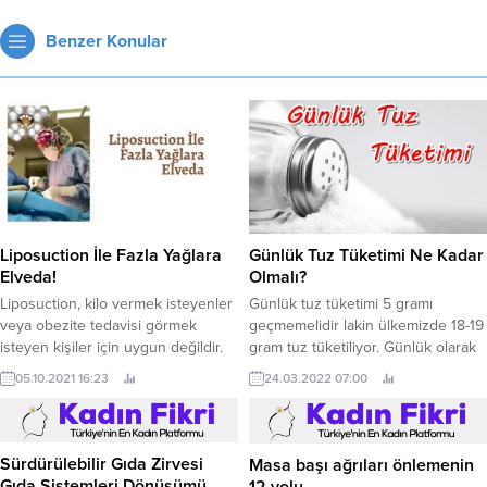
Benzer Konular
Liposuction İle Fazla Yağlara
Günlük Tuz Tüketimi Ne Kadar
Elveda!
Olmalı?
Liposuction, kilo vermek isteyenler
Günlük tuz tüketimi 5 gramı
veya obezite tedavisi görmek
geçmemelidir lakin ülkemizde 18-19
isteyen kişiler için uygun değildir.
gram tuz tüketiliyor. Günlük olarak
Çünkü liposuction fazla yağlanma
fazla tüketilen tuz sağlık açısından
05.10.2021 16:23
24.03.2022 07:00
görülen bölgelerdeki yağ
oldukça zararlıdır. DSÖ (Dünya
dokusunu aldırma işlemidir. Bu
Sağlık Örgütü), 5 gramdan fazla
nedenle obez kesime ve kilo
tüketilen tuzun başta kalp
vermek isteyen kesime hitap
rahatsızlıkları olmak üzere,
Sürdürülebilir Gıda Zirvesi
Masa başı ağrıları önlemenin
etmez.
hipertansiyon, böbrek, diyabet,
Gıda Sistemleri Dönüşümü