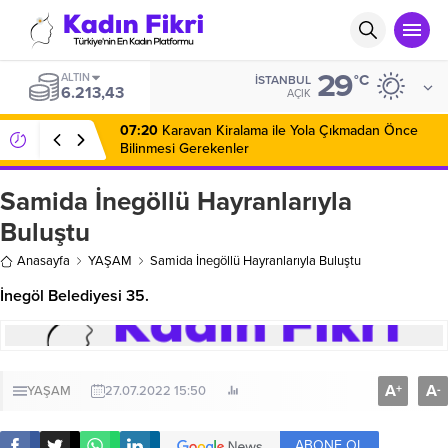
29
ALTIN
°C
İSTANBUL
6.213,43
AÇIK
07:20
Karavan Kiralama ile Yola Çıkmadan Önce
Bilinmesi Gerekenler
Samida İnegöllü Hayranlarıyla
Buluştu
Anasayfa
YAŞAM
Samida İnegöllü Hayranlarıyla Buluştu
İnegöl Belediyesi 35.
A
A
+
-
YAŞAM
27.07.2022 15:50
ABONE OL