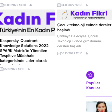
farklı, özgün ve özel sergilere ev
Mümkün” projesi kapsamında
13.09.2022 13:30
04.11.2022 16:50
sahipliği yapmaya devam ediyor.
Küçükköy, Necmi Komili
İlkokulu’nda alışılagelmişin dışında
öğrencilere tarımsal alanda da
eğitimler görebilmesini sağlayacak
Çocuk teknoloji evinde dersler
bir projeyi hayata geçirilmesini
başladı
sağladı.
Çankaya Belediyesi Çocuk
Kaspersky, Quadrant
Teknoloji Evinde güz dönemi
Knowledge Solutions 2022
dersleri başladı.
SPARK Matrix’te Yönetilen
05.10.2022 12:10
Tespit ve Müdahale
kategorisinde Lider olarak
konumlandı
25.11.2022 13:10
Kapsamlı teknolojisi ve müşteri
deneyimi yönetimiyle Kaspersky,
teknoloji mükemmelliği ve müşteri
Popüler
etkisi kategorilerinde yüksek puan
Konular
aldı.