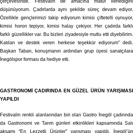
çerçevesinde. Festivalin de amacına matuf ilerlediğini
düşünüyorum. Çadırlarda aynı şekilde süreç devam ediyor.
Özellikle gençlerimizi takip ediyorum kimisi çiftetelli oynuyor,
kimisi horon tepiyor, kimisi halay çekiyor. Her çadırda farklı
farklı güzellikler var. Bu bizleri ziyadesiyle mutlu etti diyebilirim.
Katılan ve destek veren herkese teşekkür ediyorum” dedi.
Başkan Taban, konuşmanın ardından grup üyesi sanatçılara
İnegölspor forması da hediye etti.
GASTRONOMİ ÇADIRINDA EN GÜZEL ÜRÜN YARIŞMASI
YAPILDI
Festivalin renkli alanlarından biri olan Gastro İnegöl çadırında
da Gastronomi ve Tarım günleri etkinlikleri kapsamında Salı
akşamı “En Lezzetli Ürünler” yarışması yapıldı. İnegöl’ün