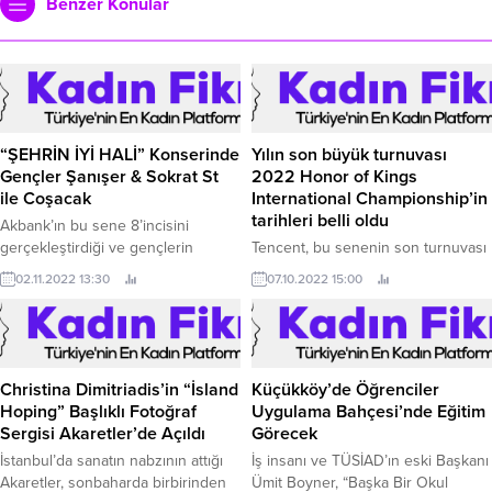
Benzer Konular
“ŞEHRİN İYİ HALİ” Konserinde
Yılın son büyük turnuvası
Gençler Şanışer & Sokrat St
2022 Honor of Kings
ile Coşacak
International Championship’in
tarihleri belli oldu
Akbank’ın bu sene 8’incisini
gerçekleştirdiği ve gençlerin
Tencent, bu senenin son turnuvası
gönüllülükle tanışmalarına imkân
olan 2022 Honor of Kings
02.11.2022 13:30
07.10.2022 15:00
yaratan “Şehrin İyi Hali” projesi
International Championship (KIC) ile
kapsamında Şansıer&Sokrat St, 13
ilgili format ve takvim detaylarını
Kasım Pazar günü Water Garden
paylaştı.
Ataşehir’in içinde yer alan JJ
Arena’da bir konser verecek.
Christina Dimitriadis’in “İsland
Küçükköy’de Öğrenciler
Hoping” Başlıklı Fotoğraf
Uygulama Bahçesi’nde Eğitim
Sergisi Akaretler’de Açıldı
Görecek
İstanbul’da sanatın nabzının attığı
İş insanı ve TÜSİAD’ın eski Başkanı
Akaretler, sonbaharda birbirinden
Ümit Boyner, “Başka Bir Okul