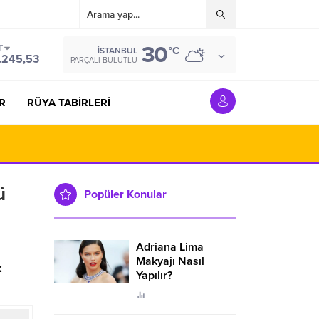
30
T
°C
İSTANBUL
.245,53
PARÇALI BULUTLU
R
RÜYA TABİRLERİ
ü
Popüler Konular
Adriana Lima
Makyajı Nasıl
k
Yapılır?