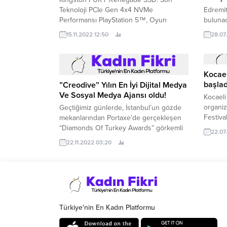
Teknoloji PCIe Gen 4x4 NVMe
Edremit
Performansı PlayStation 5™, Oyun
bulunac
Uygulamaları ve Yoğun Kullanım İçin
danışma
15.11.2022 12:50
28.07
Hazır Bellek ürünleri ve teknoloji
çözümlerinde dünya lideri Kingston
Technology Company, Inc.
Kocael
başlad
”Creodive” Yılın En İyi Dijital Medya
Ve Sosyal Medya Ajansı oldu!
Kocaeli
organiz
Geçtiğimiz günlerde, İstanbul’un gözde
Festiva
mekanlarından Portaxe’de gerçekleşen
Büyükşe
“Diamonds Of Turkey Awards” görkemli
22.07
Kocaeli
bir törenle sahiplerini buldu.
22.11.2022 03:20
Türkiye'nin En Kadın Platformu