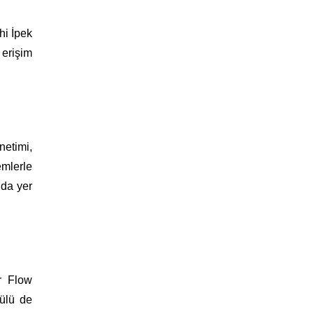
hi İpek
 erişim
netimi,
emlerle
nda yer
r Flow
dülü de