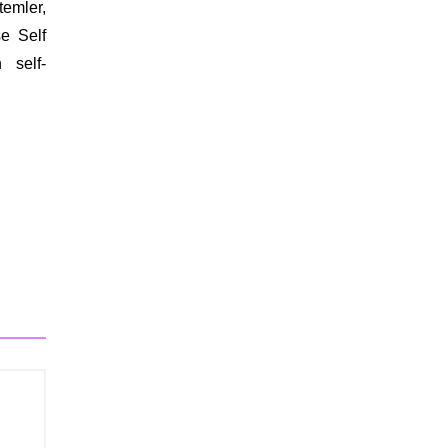
temler,
e Self
n self-