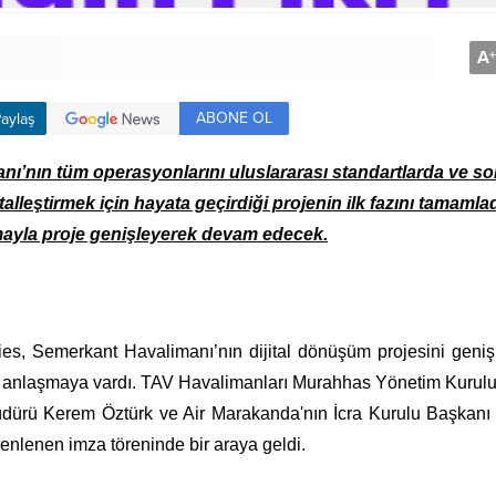
A
+
ABONE OL
aylaş
’nın tüm operasyonlarını uluslararası standartlarda ve s
alleştirmek için hayata geçirdiği projenin ilk fazını tamamlad
ayla proje genişleyerek devam edecek.
ies, Semerkant Havalimanı’nın dijital dönüşüm projesini geni
le anlaşmaya vardı. TAV Havalimanları Murahhas Yönetim Kurul
ürü Kerem Öztürk ve Air Marakanda'nın İcra Kurulu Başkanı
zenlenen imza töreninde bir araya geldi.