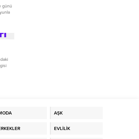
e günü
oyunla
ndaki
gisi
ştu.
MODA
AŞK
ERKEKLER
EVLİLİK