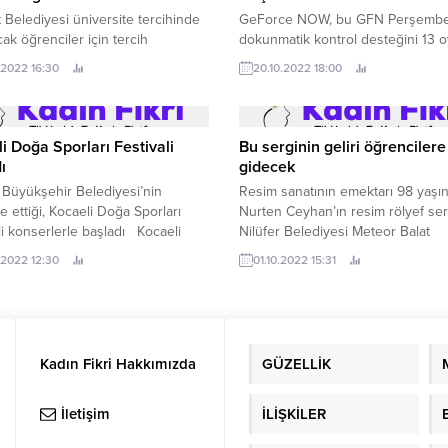
 Belediyesi üniversite tercihinde
GeForce NOW, bu GFN Perşemb
ak öğrenciler için tercih
dokunmatik kontrol desteğini 13 
nlığı hizmeti başlattı.
daha genişletiyor.
.2022 16:30
20.10.2022 18:00
i Doğa Sporları Festivali
Bu serginin geliri öğrencilere
ı
gidecek
 Büyükşehir Belediyesi’nin
Resim sanatının emektarı 98 yaşı
e ettiği, Kocaeli Doğa Sporları
Nurten Ceyhan’ın resim rölyef ser
li konserlerle başladı Kocaeli
Nilüfer Belediyesi Meteor Balat
hir Belediyesi’nin düzenlediği
Kültürevi’nde sanatseverlerle bulu
.2022 12:30
01.10.2022 15:31
 Doğa Sporları Festivali başladı.
Kadın Fikri Hakkımızda
GÜZELLİK
İletişim
İLİŞKİLER