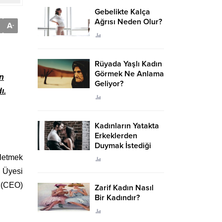
Gebelikte Kalça
Ağrısı Neden Olur?
A
-
Rüyada Yaşlı Kadın
Görmek Ne Anlama
on
Geliyor?
ı.
Kadınların Yatakta
Erkeklerden
Duymak İstediği
Sözler
şletmek
u Üyesi
 (CEO)
Zarif Kadın Nasıl
Bir Kadındır?