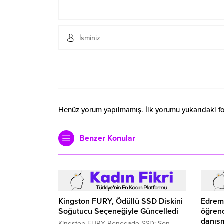
Henüz yorum yapılmamış. İlk yorumu yukarıdaki form
Benzer Konular
Kingston FURY, Ödüllü SSD Diskini
Edremi
Soğutucu Seçeneğiyle Güncelledi
öğrenc
danışm
Kingston FURY Renegade SSD: Son