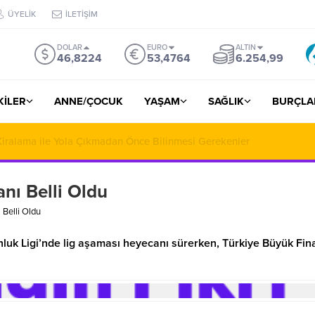
ÜYELİK
İLETİŞİM
DOLAR
EURO
ALTIN
46,8224
53,4764
6.254,99
ŞKİLER
ANNE/ÇOCUK
YAŞAM
SAĞLIK
BURÇLA
 Miras ve Aile Hukukunda Profesyonel Çözüm Ortaklığı
nı Belli Oldu
 Belli Oldu
luk Ligi’nde lig aşaması heyecanı sürerken, Türkiye Büyük Fina