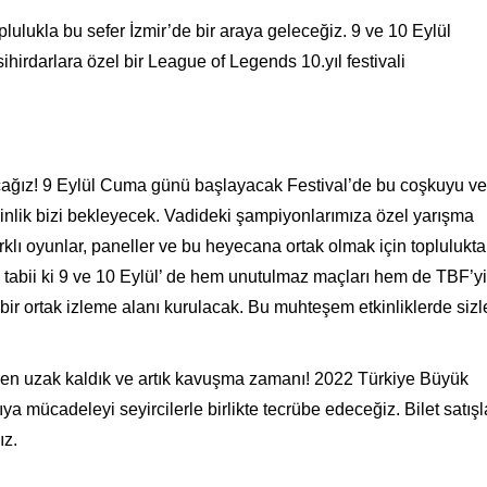
ulukla bu sefer İzmir’de bir araya geleceğiz. 9 ve 10 Eylül
ihirdarlara özel bir League of Legends 10.yıl festivali
cağız! 9 Eylül Cuma günü başlayacak Festival’de bu coşkuyu ve
inlik bizi bekleyecek. Vadideki şampiyonlarımıza özel yarışma
rklı oyunlar, paneller ve bu heyecana ortak olmak için toplulukt
e tabii ki 9 ve 10 Eylül’ de hem unutulmaz maçları hem de TBF’yi
 bir ortak izleme alanı kurulacak. Bu muhteşem etkinliklerde sizl
erden uzak kaldık ve artık kavuşma zamanı! 2022 Türkiye Büyük
a mücadeleyi seyircilerle birlikte tecrübe edeceğiz. Bilet satışla
ız.