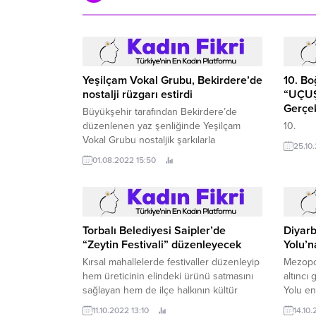
Yeşilçam Vokal Grubu, Bekirdere’de
10. Bo
nostalji rüzgarı estirdi
“UÇUŞ 
Gerçek
Büyükşehir tarafından Bekirdere’de
düzenlenen yaz şenliğinde Yeşilçam
10.
Vokal Grubu nostaljik şarkılarla
25.10
vatandaşlara eğlence dolu anlar yaşattı
01.08.2022 15:50
Kocaeli Büyükşehir Belediyesi tarafından
Bekirdere’de organize edilen yaz
şenliğinde Rıfat Ilgaz’ın unutulmaz eseri
Hababam Sınıfı serisinin usta
oyuncularından “Hayta İsmail” lakaplı
Torbalı Belediyesi Saipler’de
Diyarb
Ahmet Arıman, Teoman Ayık...
“Zeytin Festivali” düzenleyecek
Yolu’n
Kırsal mahallelerde festivaller düzenleyip
Mezopot
hem üreticinin elindeki ürünü satmasını
altıncı
sağlayan hem de ilçe halkının kültür
Yolu en
sanat etkinlikleriyle moral bulmasına
11.10.2022 13:10
14.10