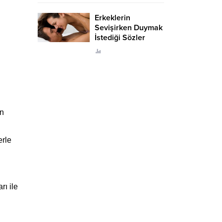
Erkeklerin
Sevişirken Duymak
İstediği Sözler
Neler?
an
erle
rı ile