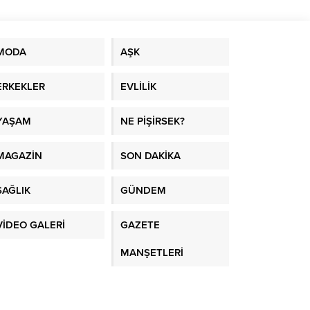
MODA
AŞK
ERKEKLER
EVLİLİK
YAŞAM
NE PİŞİRSEK?
MAGAZİN
SON DAKİKA
SAĞLIK
GÜNDEM
VİDEO GALERİ
GAZETE
MANŞETLERİ