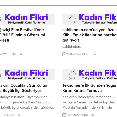
ğaziçi Film Festivali’nde
sahibinden.com’un yeni özelli
811” Filminin Gösterimi
Klibi, Emlak ilanlarına hareke
leşti
getiriyor!
sahibinden.
.2022 00:30
27.07.2022 13:20
akırlı Çocuklar, Sur Kültür
Teknomer’e İlk Günden Yoğun 
a Büyük İlgi Gösteriyor
Kıran Kırana Turnuva
amya’nın incisi Diyarbakır’da
Keçiören Belediyesi tarafından ku
 gününü geride bırakan Sur Kültür
ve açılışı Sanayi ve Teknoloji Baka
 büyük ilgiyi çocuklardan görüyor.
Mustafa Varank’ın da katılımıyla
gerçekleştirilen Prof.
.2022 15:30
11.10.2022 14:00