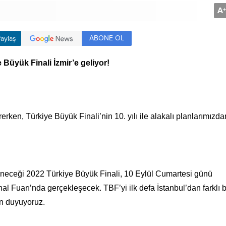
A
+
ABONE OL
aylaş
 Büyük Finali İzmir’e geliyor!
ken, Türkiye Büyük Finali’nin 10. yılı ile alakalı planlarımızda
leneceği 2022 Türkiye Büyük Finali, 10 Eylül Cumartesi günü
l Fuarı’nda gerçekleşecek. TBF’yi ilk defa İstanbul’dan farklı b
an duyuyoruz.