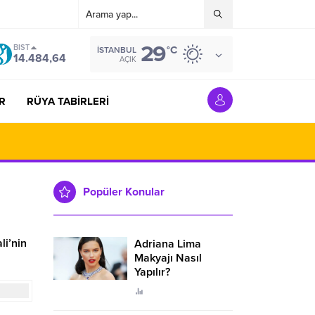
29
BIST
°C
İSTANBUL
14.484,64
AÇIK
R
RÜYA TABİRLERİ
Popüler Konular
li’nin
Adriana Lima
Makyajı Nasıl
Yapılır?