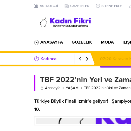
ASTROLOJİ
GAZETELER
SİTENE EKLE
ANASAYFA
GÜZELLİK
MODA
İLİ
Kadınca
08:51
Mülkiyet,
Haberler/Bilgiler
TBF 2022’nin Yeri ve Zama
Anasayfa
YAŞAM
TBF 2022’nin Yeri ve Zamanı
Türkiye Büyük Finali İzmir’e geliyor! Şampiyon
10.