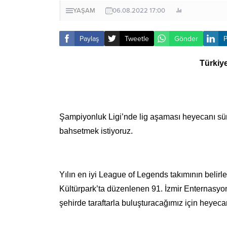
YAŞAM
06.08.2022 17:00
Paylaş
Tweetle
Gönder
P
Türkiye
Şampiyonluk Ligi’nde lig aşaması heyecanı sürer
bahsetmek istiyoruz.
Yılın en iyi League of Legends takımının belir
Kültürpark’ta düzenlenen 91. İzmir Enternasyona
şehirde taraftarla buluşturacağımız için heyec