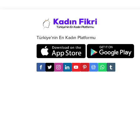
öncü olan Torbalı Belediyesi, Pazar günü
Saipler’de Zeytin Festivali düzenleyecek
Torbalı Belediyesi, ilçenin tarım
ürünlerini ve ilçe kültürünü tanıtmaya
devam ediyor.
Türkiye'nin En Kadın Platformu