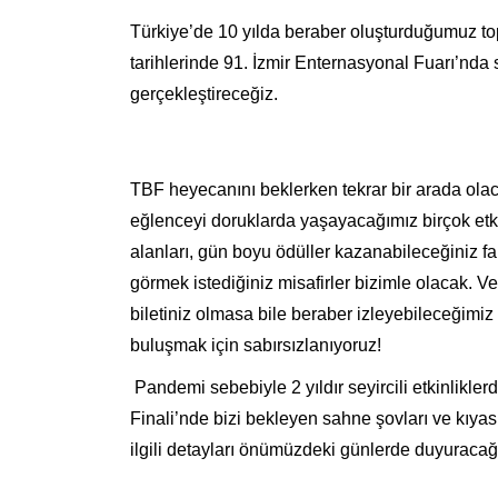
Türkiye’de 10 yılda beraber oluşturduğumuz topl
tarihlerinde 91. İzmir Enternasyonal Fuarı’nda s
gerçekleştireceğiz.
TBF heyecanını beklerken tekrar bir arada ola
eğlenceyi doruklarda yaşayacağımız birçok etk
alanları, gün boyu ödüller kazanabileceğiniz fa
görmek istediğiniz misafirler bizimle olacak. V
biletiniz olmasa bile beraber izleyebileceğimiz
buluşmak için sabırsızlanıyoruz!
Pandemi sebebiyle 2 yıldır seyircili etkinlikl
Finali’nde bizi bekleyen sahne şovları ve kıyasıy
ilgili detayları önümüzdeki günlerde duyuracağ