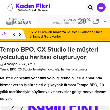
28
ALTIN
°C
İSTANBUL
6.048,85
PARÇALI BULUTLU
07:20
Karavan Kiralama ile Yola Çıkmadan Önce
Bilinmesi Gerekenler
Tempo BPO, CX Studio ile müşteri
yolculuğu haritası oluşturuyor
Anasayfa
YAŞAM
Tempo BPO, CX Studio ile müşteri yolculuğu haritası oluşturuyor
Müşteri deneyimi yönetimi ve bilgi teknolojileri alanlarında
hizmet veren iş süreçleri dış kaynak firması Tempo BPO, 20
yıllık tecrübesiyle büyümeye ve servisler geliştirmeye devam
ediyor.