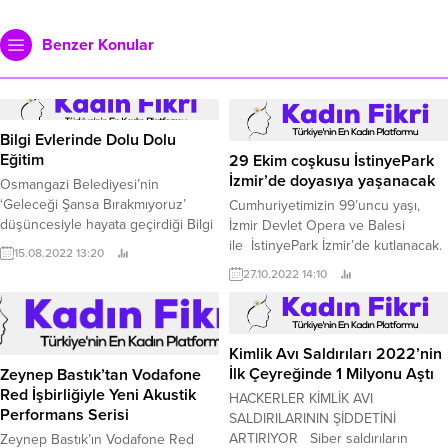
Benzer Konular
Bilgi Evlerinde Dolu Dolu
Eğitim
29 Ekim coşkusu İstinyePark
İzmir’de doyasıya yaşanacak
Osmangazi Belediyesi’nin
‘Geleceği Şansa Bırakmıyoruz’
Cumhuriyetimizin 99’uncu yaşı,
düşüncesiyle hayata geçirdiği Bilgi
İzmir Devlet Opera ve Balesi
Evleri, yaz döneminde birbirinden
ile İstinyePark İzmir’de kutlanacak.
15.08.2022 13:20
farklı eğitim programıyla yüzlerce
27.10.2022 14:10
çocuğun yüzünü güldürüyor.
Kimlik Avı Saldırıları 2022’nin
İlk Çeyreğinde 1 Milyonu Aştı
Zeynep Bastık’tan Vodafone
Red İşbirliğiyle Yeni Akustik
HACKERLER KİMLİK AVI
Performans Serisi
SALDIRILARININ ŞİDDETİNİ
ARTIRIYOR Siber saldırıların
Zeynep Bastık’ın Vodafone Red