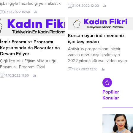
artmasıyla birlikte şirketler ve
işbirliğiyle hazırladığı yeni akustik
21.06.2022 12:00
kullanıcılar için oldukça zor bir
performans serisi Soho House’da
07.10.2022 15:50
süreç başladı.
düzenlenen gecede tanıtıldı.
Korsan oyun indirmemeniz
için beş neden
İzmir Erasmus+ Programı
Kapsamında da Başarılarına
Antivirüs programlarını hiçbir
Devam Ediyor
zaman devre dışı bırakmayın
2022 yılında küresel video oyun
Çiğli İlçe Milli Eğitim Müdürlüğü,
piyasası gelirinin, yaklaşık yüzde 11
Erasmus+ Programı Okul
19.07.2022 13:10
oranında bir artışla, 209 milyar ABD
Eğitiminde İşbirliği Ortaklıkları
14.10.2022 11:50
dolarına ulaşması bekleniyor.
(KA220-SCH) kapsamında 2022 yılı
Teklif Çağrısı döneminde sunduğu
teklif ile hibe almaya hak kazandı.
Popüler
Konular