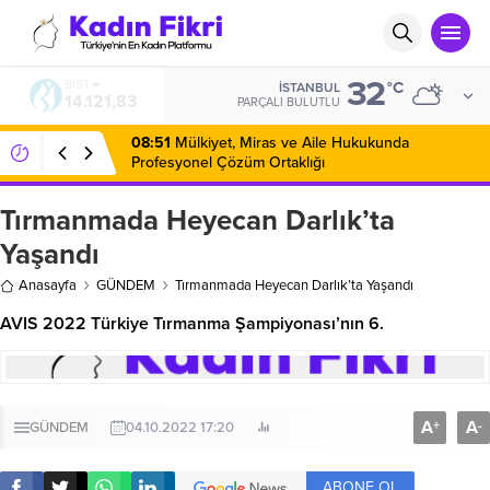
32
BIST
°C
İSTANBUL
14.121,83
PARÇALI BULUTLU
08:51
Mülkiyet, Miras ve Aile Hukukunda
Profesyonel Çözüm Ortaklığı
Tırmanmada Heyecan Darlık’ta
Yaşandı
Anasayfa
GÜNDEM
Tırmanmada Heyecan Darlık’ta Yaşandı
AVIS 2022 Türkiye Tırmanma Şampiyonası’nın 6.
A
A
+
-
GÜNDEM
04.10.2022 17:20
ABONE OL