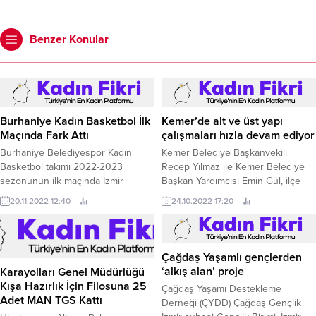
Benzer Konular
Burhaniye Kadın Basketbol İlk
Kemer’de alt ve üst yapı
Maçında Fark Attı
çalışmaları hızla devam ediyor
Burhaniye Belediyespor Kadın
Kemer Belediye Başkanvekili
Basketbol takımı 2022-2023
Recep Yılmaz ile Kemer Belediye
sezonunun ilk maçında İzmir
Başkan Yardımcısı Emin Gül, ilçe
Büyükşehir Belediyespor’u 76-40
genelinde devam eden alt ve üst
20.11.2022 12:40
24.10.2022 17:20
mağlup ederek sezona güzel bir
yapı çalışmalarını yerinde inceledi.
başlangıç yaptı.
Çağdaş Yaşamlı gençlerden
‘alkış alan’ proje
Karayolları Genel Müdürlüğü
Kışa Hazırlık İçin Filosuna 25
Çağdaş Yaşamı Destekleme
Adet MAN TGS Kattı
Derneği (ÇYDD) Çağdaş Gençlik