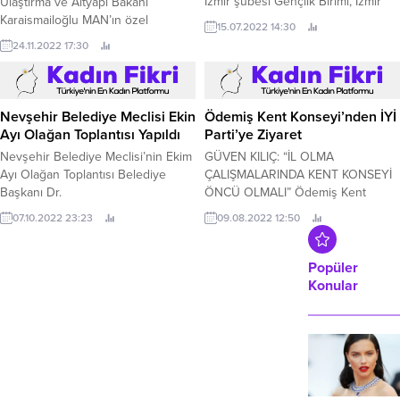
İzmir şubesi Gençlik Birimi, İzmir
Ulaştırma ve Altyapı Bakanı
Büyükşehir Belediyesi ve Köyde-İz
Karaismailoğlu MAN’ın özel
15.07.2022 14:30
projesi ortaklığı ile Köyde Şenlik
donanımlı karla mücadele aracını
24.11.2022 17:30
Var projesini Bergama’nın Çamavlu
kullandı Kış mevsimine hazırlanan
köyünde gerçekleştirdi.
Karayolları Genel Müdürlüğü (KGM),
araç ve makine parkını güçlendirme
çalışmaları kapsamında 25 adet
Nevşehir Belediye Meclisi Ekin
Ödemiş Kent Konseyi’nden İYİ
MAN TGS 33.
Ayı Olağan Toplantısı Yapıldı
Parti’ye Ziyaret
Nevşehir Belediye Meclisi’nin Ekim
GÜVEN KILIÇ: “İL OLMA
Ayı Olağan Toplantısı Belediye
ÇALIŞMALARINDA KENT KONSEYİ
Başkanı Dr.
ÖNCÜ OLMALI” Ödemiş Kent
Konseyi Yürütme Kurulu, İYİ Parti
07.10.2022 23:23
09.08.2022 12:50
Ödemiş İlçe Başkanlığı’nı ziyaret
etti.
Popüler
Konular