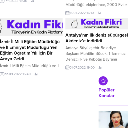
Nevşehir Belediyesi Fen İşleri
17.11.2022 18:30
Müdürlüğü ekiplerince, 2000 Evler
Mahallesi 27.
15.07.2022 16:10
Antalya’nın ilk deniz süpürgesi
Akdeniz’e indirildi
İzmir İl Milli Eğitim Müdürlüğü
ve İl Emniyet Müdürlüğü Yeni
Antalya Büyükşehir Belediye
Eğitim Öğretim Yılı İçin Bir
Başkanı Muhittin Böcek, 1 Temmuz
Araya Geldi
Denizcilik ve Kabotaj Bayramı
kapsamında yaklaşık bir yıl önce
İzmir İl Milli Eğitim Müdürlüğü ve İl
01.07.2022 19:00
faaliyetlerine başlayan Deniz ve
Emniyet Müdürlüğü 2022-2023
22.09.2022 15:40
Kıyı Yönetimi Şube Müdürlüğü'nü
eğitim öğretim döneminde alınacak
ziyaret etti.
tedbirleri görüşmek üzere bir araya
geldi.
Popüler
Konular