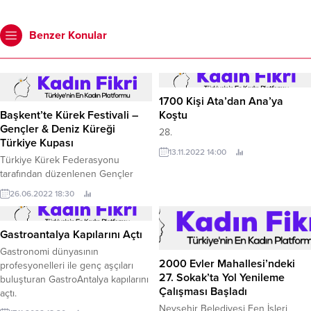
Benzer Konular
1700 Kişi Ata’dan Ana’ya
Koştu
Başkent’te Kürek Festivali –
28.
Gençler & Deniz Küreği
13.11.2022 14:00
Türkiye Kupası
Türkiye Kürek Federasyonu
tarafından düzenlenen Gençler
Türkiye Kupası ve Deniz Küreği
26.06.2022 18:30
Türkiye Kupası yarışları, festival
havasında geçti.
Gastroantalya Kapılarını Açtı
Gastronomi dünyasının
2000 Evler Mahallesi’ndeki
profesyonelleri ile genç aşçıları
27. Sokak’ta Yol Yenileme
buluşturan GastroAntalya kapılarını
Çalışması Başladı
açtı.