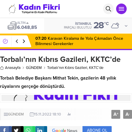
28
ALTIN
°C
İSTANBUL
6.048,85
PARÇALI BULUTLU
07:20
Karavan Kiralama ile Yola Çıkmadan Önce
Bilinmesi Gerekenler
Torbalı’nın Kıbrıs Gazileri, KKTC’de
Anasayfa
GÜNDEM
Torbalı’nın Kıbrıs Gazileri, KKTC’de
Torbalı Belediye Başkanı Mithat Tekin, gazilerin 48 yıllık
rüyalarını gerçeğe dönüştürdü.
A
A
+
-
GÜNDEM
15.11.2022 18:10
ABONE OL