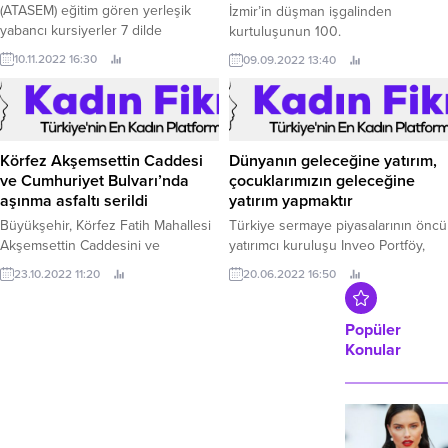
(ATASEM) eğitim gören yerleşik
İzmir’in düşman işgalinden
yabancı kursiyerler 7 dilde
kurtuluşunun 100.
Atatürk’ü andı.
10.11.2022 16:30
09.09.2022 13:40
Körfez Akşemsettin Caddesi
Dünyanın geleceğine yatırım,
ve Cumhuriyet Bulvarı’nda
çocuklarımızın geleceğine
aşınma asfaltı serildi
yatırım yapmaktır
Büyükşehir, Körfez Fatih Mahallesi
Türkiye sermaye piyasalarının öncü
Akşemsettin Caddesini ve
yatırımcı kuruluşu Inveo Portföy,
Cumhuriyet Bulvarını yeni bir
inovatif bakış açısıyla çeşitlendirdiği
23.10.2022 11:20
20.06.2022 16:50
görünüme kavuşturarak prestij
yatırım fonu ailesine iki yatırım fonu
cadde haline getirdi Kocaeli
daha ekledi.
Büyükşehir Belediyesi, Körfez
Popüler
ilçesinde 95 Evler Fatih
Konular
Mahallesi’nde bulunan Akşemsettin
Caddesi ile caddenin devamındaki
Cumhuriyet Bulvarında son kat
aşınma asfalt serim çalışmasını
tamamladı.