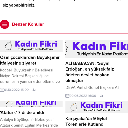
siz yapabilirsiniz.
Benzer Konular
Özel çocuklardan Büyükşehir
İtfaiyesine ziyaret
ALİ BABACAN: ‘Sayın
Erdoğan, en yüksek faiz
Kocaeli Büyükşehir Belediyesi
ödeten devlet başkanı
İtfaiye Dairesi Başkanlığı, acil
olmuştur’
durumların yanı sıra denetleme ve
eğitim faaliyetleri dışında da
DEVA Partisi Genel Başkanı Ali
01.10.2022 15:00
vatandaşlarla bir araya geliyor.
Babacan, KRT TV’de Savaş
20.06.2022 16:30
Kerimoğlu’nun sunduğu Uyanma
Vakti programında gündemi
değerlendirdi.
‘Atatürk’ 7 dilde anıldı
Karşıyaka’da 9 Eylül
Antalya Büyükşehir Belediyesi
Törenlerle Kutlandı
Atatürk Sanat Eğitim Merkezi’nde