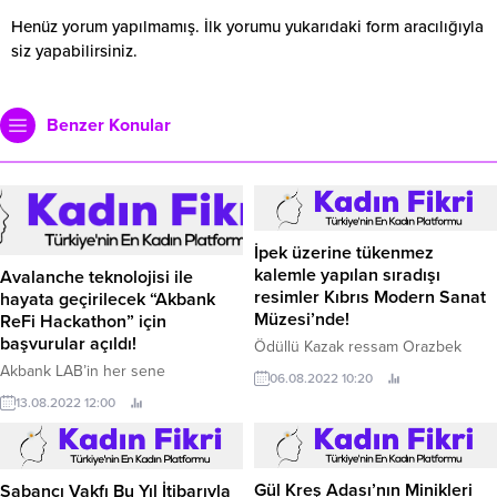
Henüz yorum yapılmamış. İlk yorumu yukarıdaki form aracılığıyla
siz yapabilirsiniz.
Benzer Konular
İpek üzerine tükenmez
kalemle yapılan sıradışı
Avalanche teknolojisi ile
resimler Kıbrıs Modern Sanat
hayata geçirilecek “Akbank
Müzesi’nde!
ReFi Hackathon” için
başvurular açıldı!
Ödüllü Kazak ressam Orazbek
Yessenbayev’in, ipek üzerine
Akbank LAB’in her sene
06.08.2022 10:20
tükenmez kalemle yaptığı 45
düzenlediği ve bu yıl Onarıcı
13.08.2022 12:00
resimden oluşan “Evren” isimli
Finans temasını ele alacak ‘Akbank
kişisel sergisi, Cumhurbaşkanı
ReFİ Hackthon’ için başvurular
Ersin Tatar tarafından Yakın Doğu
başladı.
Üniversitesi Atatürk Kültür ve
Gül Kreş Adası’nın Minikleri
Sabancı Vakfı Bu Yıl İtibarıyla