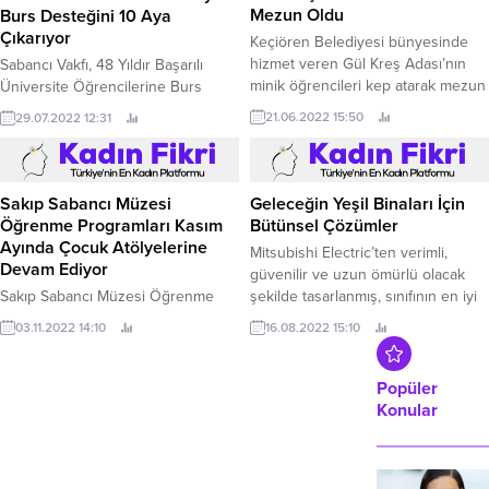
Kongre Merkezi Sergi Salonunda
Mezun Oldu
Burs Desteğini 10 Aya
açıldı.
Çıkarıyor
Keçiören Belediyesi bünyesinde
hizmet veren Gül Kreş Adası’nın
Sabancı Vakfı, 48 Yıldır Başarılı
minik öğrencileri kep atarak mezun
Üniversite Öğrencilerine Burs
oldu.
Desteği Sağlıyor Sabancı
21.06.2022 15:50
29.07.2022 12:31
Vakfı, 2022-2023 eğitim yılında da
üniversite öğrencilerine burs
desteği sağlamaya devam edecek.
Sakıp Sabancı Müzesi
Geleceğin Yeşil Binaları İçin
Öğrenme Programları Kasım
Bütünsel Çözümler
Ayında Çocuk Atölyelerine
Mitsubishi Electric’ten verimli,
Devam Ediyor
güvenilir ve uzun ömürlü olacak
Sakıp Sabancı Müzesi Öğrenme
şekilde tasarlanmış, sınıfının en iyi
Programları, kasım ayında farklı yaş
bina sistemleri Evden uzaya kadar
03.11.2022 14:10
16.08.2022 15:10
gruplarından çocuklara yönelik
yenilikçi teknolojilerin öncü ismi
hazırladığı atölyelerde yaratıcı ve
Mitsubishi Electric; verimli, güvenilir
eğlenceli deneyimlerle çocukların
ve uzun ömürlü olacak şekilde
Popüler
öğrenme sürecini destekliyor.
tasarlanmış, sınıfının en iyi bina
Konular
sistemleriyle geleceğin yeşil
binaları için...