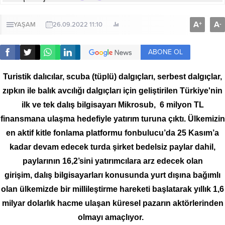
A
A
+
-
YAŞAM
26.09.2022 11:10
ABONE OL
Turistik dalıcılar, scuba (tüplü) dalgıçları, serbest dalgıçlar,
zıpkın ile balık avcılığı dalgıçları için geliştirilen
Türkiye'nin
ilk ve tek dalış bilgisayarı Mikrosub, 6 milyon TL
finansmana ulaşma hedefiyle yatırım turuna çıktı. Ülkemizin
en aktif kitle fonlama platformu fonbulucu’da 25 Kasım’a
kadar devam edecek turda şirket bedelsiz paylar dahil,
paylarının 16,2’sini yatırımcılara arz edecek olan
girişim,
dalış bilgisayarları
konusunda yurt dışına bağımlı
olan ülkemizde bir millileştirme hareketi başlatarak yıllık 1,6
milyar dolarlık hacme ulaşan küresel pazarın aktörlerinden
olmayı amaçlıyor.