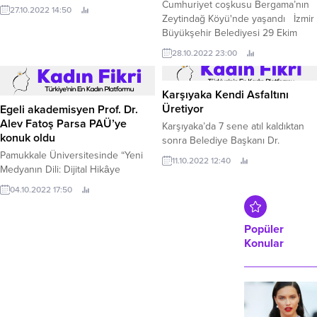
Cumhuriyet coşkusu Bergama’nın
27.10.2022 14:50
Zeytindağ Köyü'nde yaşandı İzmir
Büyükşehir Belediyesi 29 Ekim
kutlamalarını Cumhuriyet
28.10.2022 23:00
Bayramı’nın arifesinde Bergama'nın
Zeytindağ köyünde başlattı.
Karşıyaka Kendi Asfaltını
Üretiyor
Egeli akademisyen Prof. Dr.
Alev Fatoş Parsa PAÜ’ye
Karşıyaka’da 7 sene atıl kaldıktan
konuk oldu
sonra Belediye Başkanı Dr.
Pamukkale Üniversitesinde “Yeni
11.10.2022 12:40
Medyanın Dili: Dijital Hikâye
Anlatıcılığı” konulu konferansta
04.10.2022 17:50
konuşan Ege Üniversitesi Güzel
Sanatlar Tasarım ve Mimarlık
Fakültesi Dekanı Prof.
Popüler
Konular