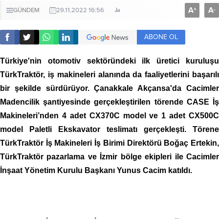
A
A
+
-
GÜNDEM
29.11.2022 16:56
ABONE OL
Türkiye'nin otomotiv sektöründeki ilk üretici kuruluşu
TürkTraktör, iş makineleri alanında da faaliyetlerini başarılı
bir şekilde sürdürüyor. Çanakkale Akçansa'da Cacimler
Madencilik şantiyesinde gerçekleştirilen törende CASE İş
Makineleri’nden 4 adet CX370C model ve 1 adet CX500C
model Paletli Ekskavator teslimatı gerçekleşti. Törene
TürkTraktör İş Makineleri İş Birimi Direktörü Boğaç Ertekin,
TürkTraktör pazarlama ve İzmir bölge ekipleri ile Cacimler
İnşaat Yönetim Kurulu Başkanı Yunus Cacim katıldı.