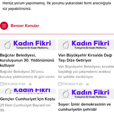
Henüz yorum yapılmamış. İlk yorumu yukarıdaki form aracılığıyla
siz yapabilirsiniz.
Benzer Konular
Bağcılar Belediyesi,
Van Büyükşehir Kırsalda Dağı
kuruluşunun 30. Yıldönümünü
Taşı Dize Getiriyor
kutluyor
Van Büyükşehir Belediyesi, kırsalda
Bağcılar Belediyesi 30’uncu
başlattığı yol çalışmalarını aralıksız
kuruluş yıldönümünü iki gün süren
bir şekilde sürdürüyor.
bilimsel bir etkinlikle kutluyor.
05.11.2022 17:40
17.10.2022 11:20
Gençler Cumhuriyet İçin Koştu
Soyer: İzmir demokrasinin ve
29 Ekim Cumhuriyet Bayramı’nın
cumhuriyetin şehridir
99.