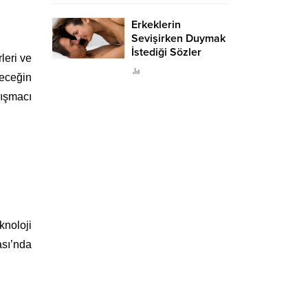
Erkeklerin
Sevişirken Duymak
İstediği Sözler
leri ve
Neler?
leceğin
rışmacı
knoloji
sı’nda