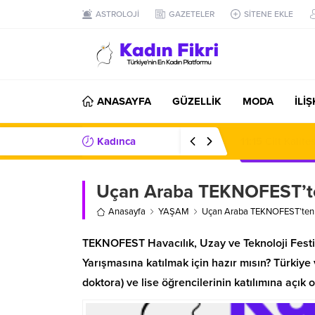
ASTROLOJİ
GAZETELER
SİTENE EKLE
ANASAYFA
GÜZELLİK
MODA
İLİ
Kadınca
07:20
Karavan K
Haberler/Bilgiler
Uçan Araba TEKNOFEST’te
Anasayfa
YAŞAM
Uçan Araba TEKNOFEST’ten 
TEKNOFEST Havacılık, Uzay ve Teknoloji Fes
Yarışmasına katılmak için hazır mısın? Türkiye 
doktora) ve lise öğrencilerinin katılımına aç