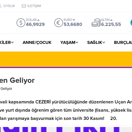
ÜYELİK
İLETİŞİM
DOLAR
EURO
ALTIN
46,9929
53,6680
6.225,55
ŞKİLER
ANNE/ÇOCUK
YAŞAM
SAĞLIK
BURÇLA
iralama ile Yola Çıkmadan Önce Bilinmesi Gerekenler
n Geliyor
Geliyor
tivali kapsamında CEZERİ yürütücülüğünde düzenlenen Uçan A
ve yurt dışında öğrenim gören tüm üniversite (lisans, yüksek lis
ık olan yarışmaya başvurmak için son tarih 30 Kasım! 20.