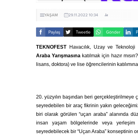
YAŞAM
29.11.2022 10:34
Paylaş
Tweetle
Gönder
P
TEKNOFEST
Havacılık, Uzay ve Teknoloji
Araba Yarışmasına
katılmak için hazır mısın
lisans, doktora) ve lise öğrencilerinin katılımı
20. yüzyılın başından beri gerçekleştirilmeye
seyredebilen bir araç fikrinin yakın geleceğ
biri olarak görülen “uçan araba” alanında dü
insan yaşam bölgelerinde veya yerleşim b
seyredebilecek bir “Uçan Araba” konseptinin o