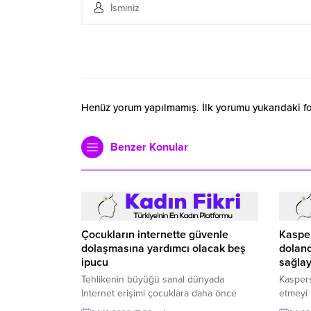
Henüz yorum yapılmamış. İlk yorumu yukarıdaki form
Benzer Konular
Çocukların internette güvenle
Kasper
dolaşmasına yardımcı olacak beş
doland
ipucu
sağlay
Tehlikenin büyüğü sanal dünyada
Kaspersk
Internet erişimi çocuklara daha önce
etmeyi 
hayal bile edilemeyen öğrenme ve
veya ka