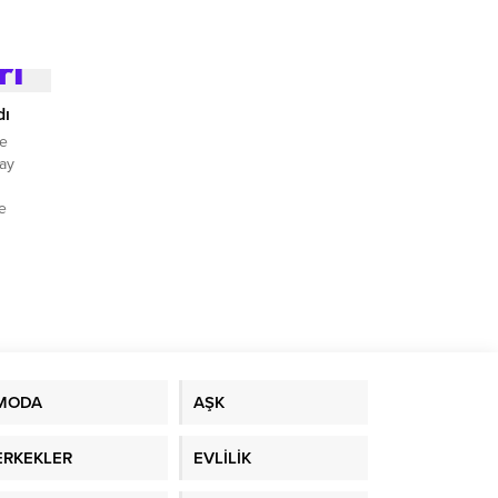
ive
yo
arlık
ğitimler
dı
le
lay
le
MODA
AŞK
ERKEKLER
EVLİLİK