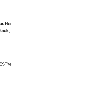
r. Her
knoloji
EST’te