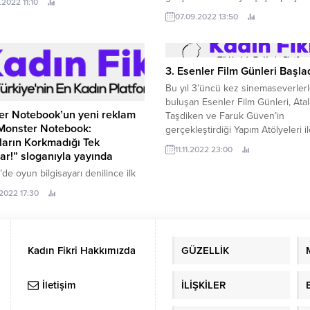
.2022 11:10
reslerini ve internet sitelerini
hayata geçiren Netflix Grow Creat
07.09.2022 13:50
 etmenize yardımcı olacak sekiz ip
ekibi, Series Lab projesi ile senar
aylaşıyor.
yazarlarına ve yazar adaylarına yaz
becerilerini geliştirmeye yönelik e
vermeye hazırlanıyor.
3. Esenler Film Günleri Başla
Bu yıl 3’üncü kez sinemaseverler
buluşan Esenler Film Günleri, Ata
er Notebook’un yeni reklam
Taşdiken ve Faruk Güven’in
“Monster Notebook:
gerçekleştirdiği Yapım Atölyeleri i
arın Korkmadığı Tek
başladı.
11.11.2022 23:00
r!” sloganıyla yayında
’de oyun bilgisayarı denilince ilk
len marka olan Monster
.2022 17:30
k’un yeni reklam filmi “Monster
k: Çocukların Korkmadığı Tek
” sloganıyla yayına girdi.
Kadın Fikri Hakkımızda
GÜZELLİK
İletişim
İLİŞKİLER