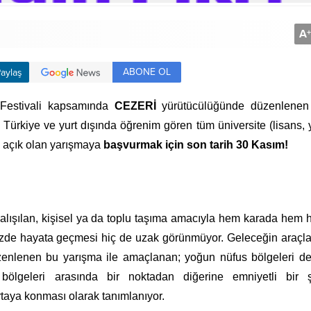
A
+
ABONE OL
aylaş
 Festivali kapsamında
CEZERİ
yürütücülüğünde düzenlene
? Türkiye ve yurt dışında öğrenim gören tüm üniversite (lisans,
na açık olan yarışmaya
başvurmak için son tarih 30 Kasım!
 çalışılan, kişisel ya da toplu taşıma amacıyla hem karada hem
imizde hayata geçmesi hiç de uzak görünmüyor. Geleceğin araçl
zenlenen bu yarışma ile amaçlanan; yoğun nüfus bölgeleri de
ölgeleri arasında bir noktadan diğerine emniyetli bir ş
rtaya konması olarak tanımlanıyor.