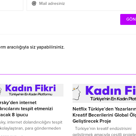
 aracılığıyla siz yapabilirsiniz.
sky’den internet
ırıcılarını tespit etmenizi
Netflix Türkiye’den Yazarları
acak 8 ipucu
Kreatif Becerilerini Global Öl
Geliştirecek Proje
y, internet dolandırıcılığını tespit
kolaylaştıran, para göndermeden
Türkiye’nin kreatif endüstrisini
rt bilgilerinizi girmeden önce e-
geliştirmek amacıyla çeşitli projele