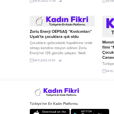
04.10.2022 17:30
24.08
sosyalleşme fırsatları sağlarken onları
posta ad
çeşitli tehlikelerle de karşı karşıya
kontrol
getiriyor.
ucunu p
Zorlu Enerji OEPSAŞ “Kıvılcımları”
Uşak’ta çocuklara ışık oldu
Monst
Çocukların gelecekteki hayallerine ortak
filmi 
olmayı kendine misyon edinen Zorlu
Çocukl
Enerji’nin 135 gönüllü çalışanı, “Akıllı
Canava
Hayat 2030” vizyonu odağında hayata
08.11.2022 13:50
geçirilen Zorlu Grubu kurumsal
Türkiye
gönüllülük programı olan “Kıvılcımlar
akla ge
04.10
Hareketi” kapsamında Uşak’ta bulunan
Noteboo
Mehmet Akif Ersoy Ortaokulu
Noteboo
Kütüphanesi’ne 1.
Canavar
Türkiye'nin En Kadın Platformu