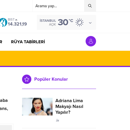
30
BIST
°C
İSTANBUL
14.321,19
AÇIK
R
RÜYA TABİRLERİ
Popüler Konular
raba
Adriana Lima
Makyajı Nasıl
ans,
Yapılır?