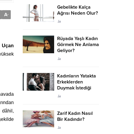
Gebelikte Kalça
Ağrısı Neden Olur?
A
-
Rüyada Yaşlı Kadın
Görmek Ne Anlama
n
Uçan
Geliyor?
 yüksek
Kadınların Yatakta
Erkeklerden
Duymak İstediği
Sözler
 havada
arından
 dâhil,
Zarif Kadın Nasıl
Bir Kadındır?
ekilde