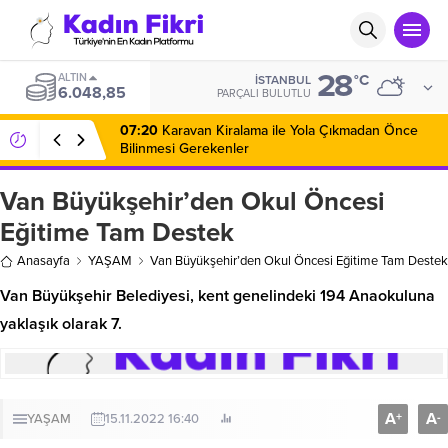
28
ALTIN
°C
İSTANBUL
6.048,85
PARÇALI BULUTLU
07:20
Karavan Kiralama ile Yola Çıkmadan Önce
Bilinmesi Gerekenler
Van Büyükşehir’den Okul Öncesi
Eğitime Tam Destek
Anasayfa
YAŞAM
Van Büyükşehir’den Okul Öncesi Eğitime Tam Destek
Van Büyükşehir Belediyesi, kent genelindeki 194 Anaokuluna
yaklaşık olarak 7.
A
A
+
-
YAŞAM
15.11.2022 16:40