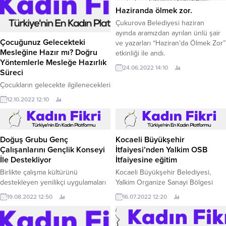
Haziranda ölmek zor.
Çukurova Belediyesi haziran
ayında aramızdan ayrılan ünlü şair
Çocuğunuz Gelecekteki
ve yazarları “Haziran’da Ölmek Zor”
Mesleğine Hazır mı? Doğru
etkinliği ile andı.
Yöntemlerle Mesleğe Hazırlık
24.06.2022 14:10
Süreci
Çocukların gelecekte ilgilenecekleri
meslekleri belirlemesi kendi
12.10.2022 12:10
adlarına çok önemli bir karar.
Doğuş Grubu Genç
Kocaeli Büyükşehir
Çalışanlarını Gençlik Konseyi
İtfaiyesi’nden Yalkim OSB
İle Destekliyor
İtfaiyesine eğitim
Birlikte çalışma kültürünü
Kocaeli Büyükşehir Belediyesi,
destekleyen yenilikçi uygulamaları
Yalkim Organize Sanayi Bölgesi
hayata geçiren Doğuş Grubu,
İtfaiyesi personeline mesleki eğitim
19.08.2022 12:50
16.07.2022 12:20
gençlerin yaratıcı fikirlerini ortaya
verdi Ulusal ve uluslararası
koyabildikleri ve bu fikirlerin
düzeyde verdiği eğitim hizmetleri
uygulayıcısı olabilecekleri 1’inci
ile adından söz ettiren Kocaeli