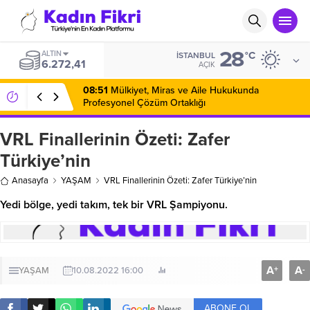
28
ALTIN
°C
İSTANBUL
6.272,41
AÇIK
08:51
Mülkiyet, Miras ve Aile Hukukunda
Profesyonel Çözüm Ortaklığı
VRL Finallerinin Özeti: Zafer
Türkiye’nin
Anasayfa
YAŞAM
VRL Finallerinin Özeti: Zafer Türkiye’nin
Yedi bölge, yedi takım, tek bir VRL Şampiyonu.
A
A
+
-
YAŞAM
10.08.2022 16:00
ABONE OL