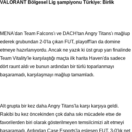
VALORANT Bölgesel Lig şampiyonu Türkiye: Birlik
MENA'dan Team Falcons'ı ve DACH'tan Angry Titans'ı mağlup
ederek grubundan 2-0'la çıkan FUT, playoff'ları da domine
etmeye hazırlanıyordu. Ancak ne yazık ki üst grup yarı finalinde
Team Vitality'le karşılaştığı maçta ilk harita Haven'da sadece
dört raunt aldı ve bunun ardından bir türlü toparlanmayı
başaramadı, karşılaşmayı mağlup tamamladı.
Alt grupta bir kez daha Angry Titans'la karşı karşıya geldi.
Rakibi bu kez öncekinden çok daha sıkı mücadele etse de
favorilerden biri olarak gösterilmeyen temsilcimizi alt etmeyi
başaramadı. Ardından Case Esports'la eşleşen FUT, 3-0'lık net