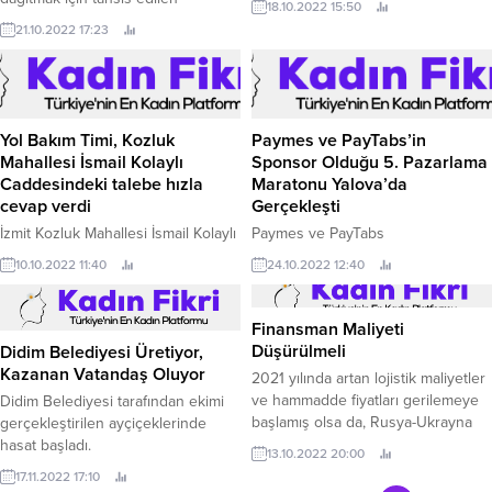
18.10.2022 15:50
araçların, Katip Çelebi
21.10.2022 17:23
Üniversitesi’ne girişinin
engellenmesi üzerine ilgili İzmir
Büyükşehir Belediyesi’nin yaptığı
açıklamadır: İzmir Büyükşehir
Belediyesi ekonomik krizin
Yol Bakım Timi, Kozluk
Paymes ve PayTabs’in
derinden etkilediği üniversite
Mahallesi İsmail Kolaylı
Sponsor Olduğu 5. Pazarlama
öğrencilerinin beslenme
Caddesindeki talebe hızla
Maratonu Yalova’da
sorununun çözümüne destek
cevap verdi
Gerçekleşti
olmak amacıyla geçen yıl dört kamu
İzmit Kozluk Mahallesi İsmail Kolaylı
Paymes ve PayTabs
üniversitesinde ücretsiz sıcak
Caddesi üzerinde yolda oluşan
sponsorluğunda Marka Mutfağı
yemek...
10.10.2022 11:40
24.10.2022 12:40
çukur, Büyükşehir Yol Bakım Timi
tarafından düzenlenen 5.
tarafından hızlıca müdahale
edilerek onarıldı İzmit Kozluk
Finansman Maliyeti
Mahallesi İsmail Kolaylı Caddesi
Düşürülmeli
Didim Belediyesi Üretiyor,
üzerinde yolda oluşan çukur, hem
Kazanan Vatandaş Oluyor
2021 yılında artan lojistik maliyetler
araçlar hem de yayalar için tehlike
ve hammadde fiyatları gerilemeye
Didim Belediyesi tarafından ekimi
oluşturuyordu.
başlamış olsa da, Rusya-Ukrayna
gerçekleştirilen ayçiçeklerinde
savaşının da etkisiyle hızla artan
hasat başladı.
13.10.2022 20:00
enerji maliyetlerinin işletme
17.11.2022 17:10
sermayesi ihtiyacını arttırdığını dile