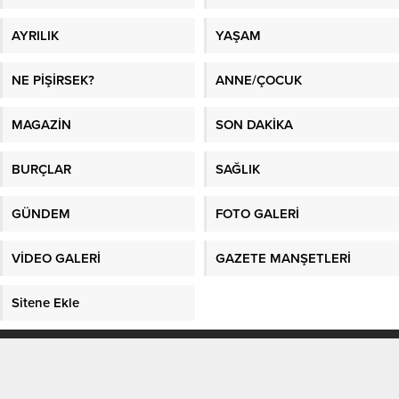
AYRILIK
YAŞAM
NE PİŞİRSEK?
ANNE/ÇOCUK
MAGAZİN
SON DAKİKA
BURÇLAR
SAĞLIK
GÜNDEM
FOTO GALERİ
VİDEO GALERİ
GAZETE MANŞETLERİ
Sitene Ekle
En İyi Makaleler
/
En İyi Sosyal Platform
/
Kadın Fikri
/
Sağlık
/
Kadın
/
En
Güncel Bilgiler
/
Kağıthane evden eve nakliyat
/