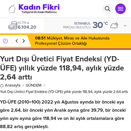
30
ALTIN
°C
İSTANBUL
6.104,20
PARÇALI BULUTLU
08:51
Mülkiyet, Miras ve Aile Hukukunda
Profesyonel Çözüm Ortaklığı
Yurt Dışı Üretici Fiyat Endeksi (YD-
ÜFE) yıllık yüzde 118,94, aylık yüzde
2,64 arttı
Anasayfa
GÜNDEM
Yurt Dışı Üretici Fiyat Endeksi (YD-ÜFE) yıllık yüzde 118,94, aylık yüzde 2,64 arttı
YD-ÜFE (2010=100) 2022 yılı Ağustos ayında bir önceki aya
göre 2,64, bir önceki yılın Aralık ayına göre 39,79, bir önceki
yılın aynı ayına göre 118,94 ve on iki aylık ortalamalara göre
88,82 artış gerçekleşti.