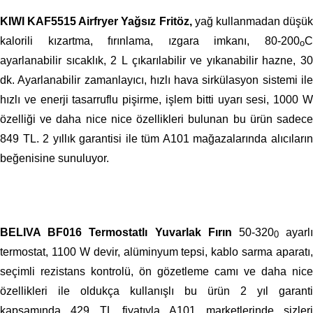
KIWI KAF5515 Airfryer Yağsız Fritöz,
yağ kullanmadan düşü
kalorili kızartma, fırınlama, ızgara imkanı, 80-200
C
o
ayarlanabilir sıcaklık, 2 L çıkarılabilir ve yıkanabilir hazne, 30
dk. Ayarlanabilir zamanlayıcı, hızlı hava sirkülasyon sistemi ile
hızlı ve enerji tasarruflu pişirme, işlem bitti uyarı sesi, 1000 W
özelliği ve daha nice nice özellikleri bulunan bu ürün sadece
849 TL. 2 yıllık garantisi ile tüm A101 mağazalarında alıcıların
beğenisine sunuluyor.
BELIVA BF016 Termostatlı Yuvarlak Fırın
50-320
ayarl
0
termostat, 1100 W devir, alüminyum tepsi, kablo sarma aparatı,
seçimli rezistans kontrolü, ön gözetleme camı ve daha nice
özellikleri ile oldukça kullanışlı bu ürün 2 yıl garanti
kapsamında 429 TL fiyatıyla A101 marketlerinde sizleri