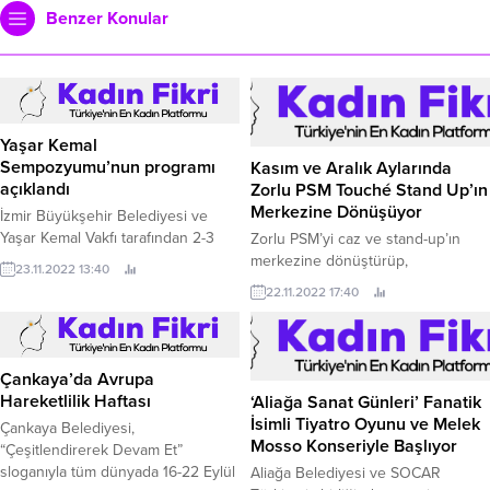
Benzer Konular
Yaşar Kemal
Sempozyumu’nun programı
Kasım ve Aralık Aylarında
açıklandı
Zorlu PSM Touché Stand Up’ın
Merkezine Dönüşüyor
İzmir Büyükşehir Belediyesi ve
Yaşar Kemal Vakfı tarafından 2-3
Zorlu PSM’yi caz ve stand-up’ın
Aralık’ta düzenlenecek “Yaşar
merkezine dönüştürüp,
23.11.2022 13:40
Kemal ile Bin Bir Çiçekli Bahçede”
izleyicilerine sıra dışı içerikler
22.11.2022 17:40
sempozyumunun programı belli
sunan touché, yeni sezon
oldu.
etkinliklerinin yer aldığı en
eğlenceli Kasım ve Aralık ayları
stand up takvimini duyurdu.
Çankaya’da Avrupa
Hareketlilik Haftası
‘Aliağa Sanat Günleri’ Fanatik
İsimli Tiyatro Oyunu ve Melek
Çankaya Belediyesi,
Mosso Konseriyle Başlıyor
“Çeşitlendirerek Devam Et”
sloganıyla tüm dünyada 16-22 Eylül
Aliağa Belediyesi ve SOCAR