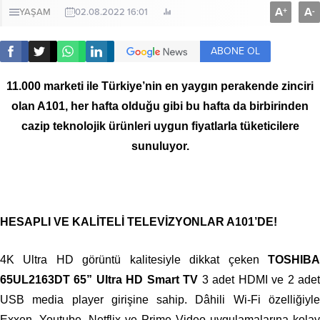
A
A
+
-
YAŞAM
02.08.2022 16:01
ABONE OL
11.000
marketi ile Türkiye’nin en yaygın perakende zinciri
olan A101, her hafta olduğu gibi bu hafta da birbirinden
cazip teknolojik ürünleri uygun fiyatlarla tüketicilere
sunuluyor.
HESAPLI VE KALİTELİ TELEVİZYONLAR A101’DE!
4K Ultra HD görüntü kalitesiyle dikkat çeken
TOSHIBA
65UL2163DT 65” Ultra HD Smart TV
3 adet HDMI ve 2 ade
USB media player girişine sahip. Dâhili Wi-Fi özelliğiyle
Exxen, Youtube, Netflix ve Prime Video uygulamalarına kolay