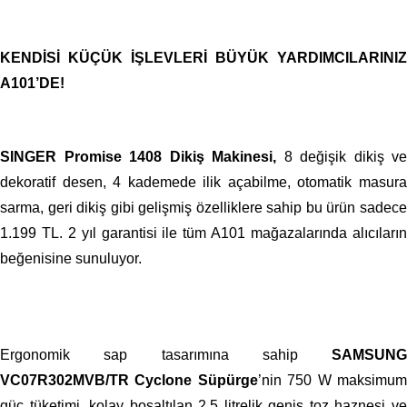
KENDİSİ KÜÇÜK İŞLEVLERİ BÜYÜK YARDIMCILARINIZ
A101’DE!
SINGER Promise 1408 Dikiş Makinesi,
8 değişik dikiş ve
dekoratif desen, 4 kademede ilik açabilme, otomatik masura
sarma, geri dikiş gibi gelişmiş özelliklere sahip bu ürün sadece
1.199 TL. 2 yıl garantisi ile tüm A101 mağazalarında alıcıların
beğenisine sunuluyor.
Ergonomik sap tasarımına sahip
SAMSUNG
VC07R302MVB/TR Cyclone Süpürge
’nin 750 W maksimu
güç tüketimi, kolay boşaltılan 2,5 litrelik geniş toz haznesi ve