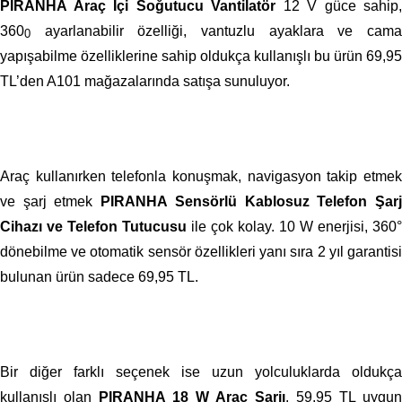
PIRANHA Araç İçi Soğutucu Vantilatör
12 V güce sahip,
360
ayarlanabilir özelliği, vantuzlu ayaklara ve cam
0
yapışabilme özelliklerine sahip oldukça kullanışlı bu ürün 69,95
TL’den A101 mağazalarında satışa sunuluyor.
Araç kullanırken telefonla konuşmak, navigasyon takip etmek
ve şarj etmek
PIRANHA Sensörlü Kablosuz Telefon Şar
Cihazı ve Telefon Tutucusu
ile çok kolay. 10 W enerjisi,
360°
dönebilme ve otomatik sensör özellikleri yanı sıra 2 yıl garantisi
bulunan ürün
sadece 69,95 TL.
Bir diğer farklı seçenek ise uzun yolculuklarda oldukça
kullanışlı olan
PIRANHA 18 W Araç Şarjı
. 59,95 TL uygun