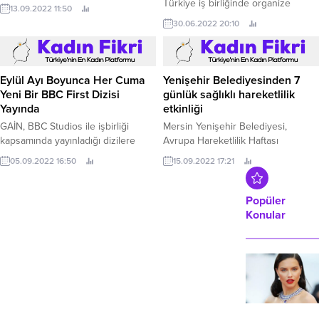
tarihleri arasında gerçekleştirilen
Türkiye iş birliğinde organize
13.09.2022 11:50
“Avrupa Hareketlilik Haftası”nı
edilen ‘Aliağa Sanat Günleri’ 1
30.06.2022 20:10
çeşitli etkinliklerle kutlayacak.
Temmuz Cuma günü ‘Fanatik’ isimli
tiyatro oyunu ve 2 Temmuz
Cumartesi günü Melek Mosso
konseriyle start alıyor.
Eylül Ayı Boyunca Her Cuma
Yenişehir Belediyesinden 7
Yeni Bir BBC First Dizisi
günlük sağlıklı hareketlilik
Yayında
etkinliği
GAİN, BBC Studios ile işbirliği
Mersin Yenişehir Belediyesi,
kapsamında yayınladığı dizilere
Avrupa Hareketlilik Haftası
Eylül ayı boyunca yenilerini
kapsamında sağlıklı hareketliliğe
05.09.2022 16:50
15.09.2022 17:21
eklemeye devam ediyor.
karşı farkındalık oluşturmak
amacıyla 7 günlük etkinlik programı
hazırladı.
Popüler
Konular