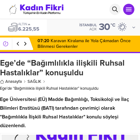
30
ALTIN
°C
İSTANBUL
6.225,55
AÇIK
07:20
Karavan Kiralama ile Yola Çıkmadan Önce
Bilinmesi Gerekenler
Ege’de “Bağımlılıkla ilişkili Ruhsal
Hastalıklar” konuşuldu
Anasayfa
SAĞLIK
Ege’de “Bağımlılıkla ilişkili Ruhsal Hastalıklar” konuşuldu
Ege Üniversitesi (EÜ) Madde Bağımlılığı, Toksikoloji ve İlaç
Bilimleri Enstitüsü (BATI) tarafından çevrimiçi olarak
"Bağımlılıkla İlişkili Ruhsal Hastalıklar" konulu söyleşi
düzenlendi.