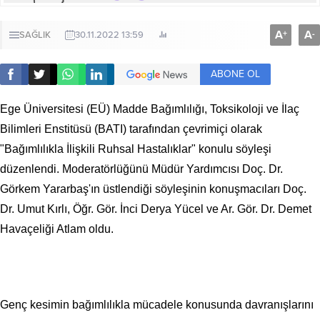
A
A
+
-
SAĞLIK
30.11.2022 13:59
ABONE OL
Ege Üniversitesi (EÜ) Madde Bağımlılığı, Toksikoloji ve İlaç
Bilimleri Enstitüsü (BATI) tarafından çevrimiçi olarak
"Bağımlılıkla İlişkili Ruhsal Hastalıklar" konulu söyleşi
düzenlendi. Moderatörlüğünü Müdür Yardımcısı Doç. Dr.
Görkem Yararbaş'ın üstlendiği söyleşinin konuşmacıları Doç.
Dr. Umut Kırlı, Öğr. Gör. İnci Derya Yücel ve Ar. Gör. Dr. Demet
Havaçeliği Atlam oldu.
Genç kesimin bağımlılıkla mücadele konusunda davranışlarını