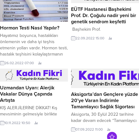
EÜTF Hastanesi Başhekimi
Prof. Dr. Çoğulu nadir yeni bir
genetik sendrom keşfetti
Hormon Testi Nasıl Yapılır?
Başhekim Prof.
Hayatımız boyunca, hastalıkları
22.09.2022 15:00
önlemenin ve daha iyi teşhis
etmenin yolları vardır. Hormon testi,
hastalık teşhisini kolaylaştırmanın
bir yoludur. Peki, hormon testi
26.02.2022 07:00
nedir? Hormon testi nasıl yapılır?
Hormon testi ile merak edilen
soruların cevapları yazımızın
devamında. Hormon Testi Nedir?
Uzmandan Uyarı: Alerjik
Hormonlar; iç salgı bezleri
Vakalar Dünya Çapında
Aksigorta’dan Gençlere yüzde
tarafından salgılanan ve organların
Artışta
20’ye Varan İndirimle
normal işleyişini ve hayati...
Tamamlayıcı Sağlık Sigortası
KIŞ ALERJİLERİNE DİKKAT! Kış
mevsiminin gelmesiyle birlikte
Aksigorta, 30 Eylül 2022 tarihine
gribal semptomlar ve alerji
kadar devam edecek “Tamamlayıcı
10.11.2022 10:50
semptomları birbirine karışmış
Sağlık Sigortası Gençlik
07.09.2022 11:00
durumda.
Kampanyası” ile 18 – 30 yaş