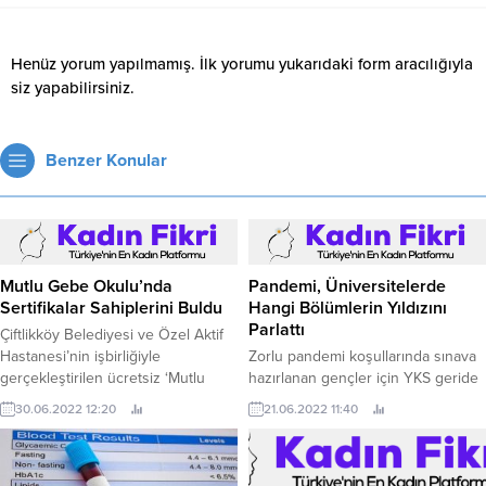
Henüz yorum yapılmamış. İlk yorumu yukarıdaki form aracılığıyla
siz yapabilirsiniz.
Benzer Konular
Mutlu Gebe Okulu’nda
Pandemi, Üniversitelerde
Sertifikalar Sahiplerini Buldu
Hangi Bölümlerin Yıldızını
Parlattı
Çiftlikköy Belediyesi ve Özel Aktif
Hastanesi’nin işbirliğiyle
Zorlu pandemi koşullarında sınava
gerçekleştirilen ücretsiz ‘Mutlu
hazırlanan gençler için YKS geride
Gebe Okulu’nda eğitimler, çocuk
kaldı.
30.06.2022 12:20
21.06.2022 11:40
ve anne arasında güvenli bağlanma
semineri ile sona erdi.