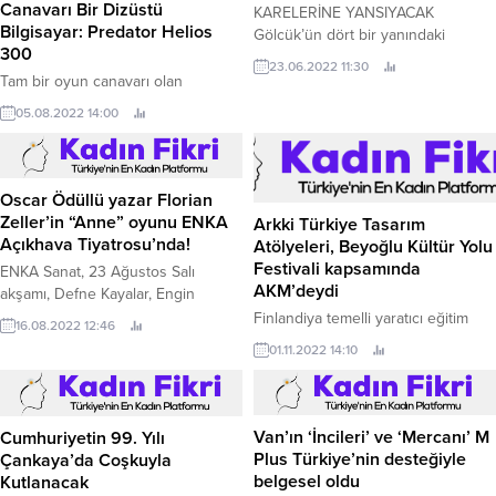
Canavarı Bir Dizüstü
KARELERİNE YANSIYACAK
Bilgisayar: Predator Helios
Gölcük’ün dört bir yanındaki
300
güzellikler; “Sizin Gözünüzden
23.06.2022 11:30
Gölcük” adlı fotoğraf yarışması
Tam bir oyun canavarı olan
kapsamında fotoğraf karelerine
Predator Helios 300 (PH315-54) 11.
05.08.2022 14:00
yansıyacak.
Oscar Ödüllü yazar Florian
Arkki Türkiye Tasarım
Zeller’in “Anne” oyunu ENKA
Atölyeleri, Beyoğlu Kültür Yolu
Açıkhava Tiyatrosu’nda!
Festivali kapsamında
AKM’deydi
ENKA Sanat, 23 Ağustos Salı
akşamı, Defne Kayalar, Engin
Finlandiya temelli yaratıcı eğitim
Hepileri, Doğa Halis ve Sevda
okulu "Arkki”, mimarlık ve tasarım
16.08.2022 12:46
01.11.2022 14:10
Erginci'yi aynı sahnede buluşturan
yoluyla inovatif becerilerini
“Anne” tiyatro oyununa ev sahipliği
keşfetmeleri ve geliştirmeleri için 6-
yapacak.
11 yaş aralığındaki 300’e
yakın çocukla Beyoğlu Kültür Yolu
Cumhuriyetin 99. Yılı
Festivali kapsamında
Çankaya’da Coşkuyla
Van’ın ‘İncileri’ ve ‘Mercanı’ M
AKM’de buluştu.
Kutlanacak
Plus Türkiye’nin desteğiyle