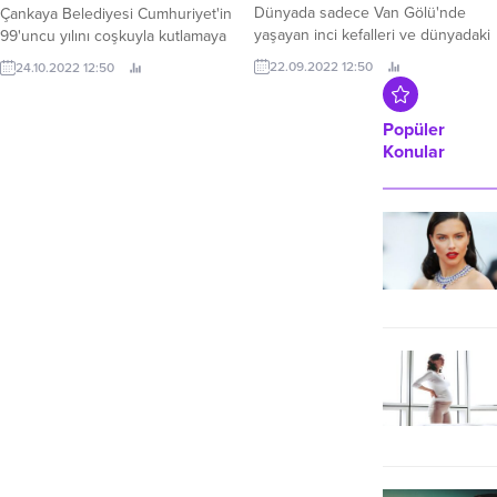
belgesel oldu
Çankaya Belediyesi Cumhuriyet'in
99'uncu yılını coşkuyla kutlamaya
Dünyada sadece Van Gölü'nde
hazırlanıyor.
yaşayan inci kefalleri ve dünyadaki
24.10.2022 12:50
en büyük mikrobiyalitler olan Van
22.09.2022 12:50
Mercanları, şehirde istihdama en
büyük katkıyı sağlayan şirketlerden
M Plus Türkiye’nin sponsorluğunda
Popüler
belgesele konu oldu.
Konular