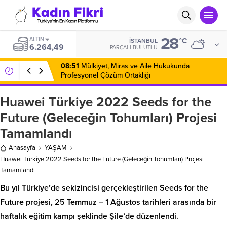
28
ALTIN
°C
İSTANBUL
6.264,49
PARÇALI BULUTLU
08:51
Mülkiyet, Miras ve Aile Hukukunda
Profesyonel Çözüm Ortaklığı
Huawei Türkiye 2022 Seeds for the
Future (Geleceğin Tohumları) Projesi
Tamamlandı
Anasayfa
YAŞAM
Huawei Türkiye 2022 Seeds for the Future (Geleceğin Tohumları) Projesi
Tamamlandı
Bu yıl Türkiye’de sekizincisi gerçekleştirilen Seeds for the
Future projesi, 25 Temmuz – 1 Ağustos tarihleri arasında bir
haftalık eğitim kampı şeklinde Şile’de düzenlendi.