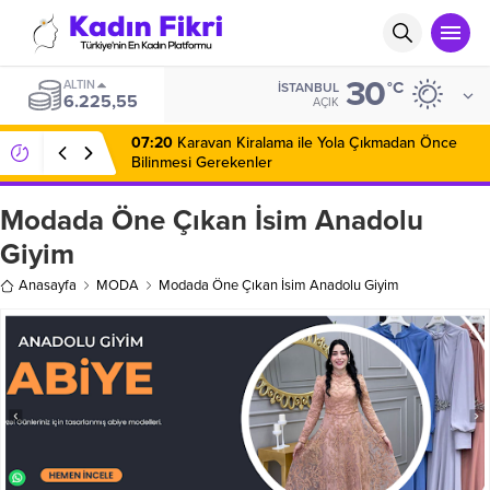
30
BIST
°C
İSTANBUL
14.321,19
AÇIK
07:20
Karavan Kiralama ile Yola Çıkmadan Önce
Bilinmesi Gerekenler
Modada Öne Çıkan İsim Anadolu
Giyim
Anasayfa
MODA
Modada Öne Çıkan İsim Anadolu Giyim