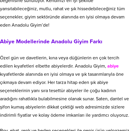
beğenisine sunuluyor. Kendinizi en iyi şekilde
yansıtabileceğiniz, mutlu, rahat ve şık hissedebileceğiniz tüm
seçenekler, giyim sektöründe alanında en iyisi olmaya devam
eden Anadolu Giyim’de!
Abiye Modellerinde Anadolu Giyim Farkı
Özel gün ve davetlerin, kına veya düğünlerin en çok tercih
edilen kıyafetleri elbette abiyelerdir. Anadolu Giyim,
abiye
kıyafetlerde alanında en iyisi olmaya ve şık tasarımlarıyla öne
çıkmaya devam ediyor. Her tarza hitap eden şık abiye
seçeneklerinin yanı sıra tesettür abiyeler ile çoğu kadının
aradığını rahatlıkla bulabilmesine olanak sunar. Saten, dantel ve
şifon kumaş abiyelerin dikkat çektiği web adresimizde sizlere
indirimli fiyatlar ve kolay ödeme imkanları ile yardımcı oluyoruz.
Boy, ebat, renk ve beden seçenekleri ile geniş ürün yelpazemiz