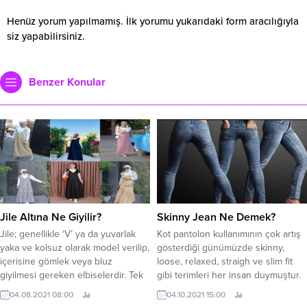
Henüz yorum yapılmamış. İlk yorumu yukarıdaki form aracılığıyla
siz yapabilirsiniz.
Benzer Konular
Jile Altına Ne Giyilir?
Skinny Jean Ne Demek?
Jile; genellikle ‘V’ ya da yuvarlak
Kot pantolon kullanımının çok artış
yaka ve kolsuz olarak model verilip,
gösterdiği günümüzde skinny,
içerisine gömlek veya bluz
loose, relaxed, straigh ve slim fit
giyilmesi gereken elbiselerdir. Tek
gibi terimleri her insan duymuştur.
parça ve kolay giyilebilir
Fakat çoğu zaman kulak aşinası
04.08.2021 08:00
04.10.2021 15:00
olduklarından, okul formalarında da
olduğumuz kelimelerin ne anlama