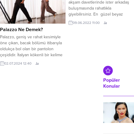
sağlayacak şekilde tasarlanmıştır.
akşam davetlerinde ister arkadaş
Ayrıca, markanın sunduğu bikini
buluşmasında rahatlıkla
modelleri,...
giyebilirsiniz. En güzel beyaz
pantolon kombinleri yazımızın
09.06.2022 11:00
devamında. Beyaz Pantolon Nasıl
Palazzo Ne Demek?
Kombinlenir? Bol paça beyaz
Palazzo, geniş ve rahat kesimiyle
pantolon giyecekseniz eğer altına
öne çıkan, bacak bölümü itibarıyla
giydiğiniz ayakkabının
oldukça bol olan bir pantolon
gözükmemesine özen
çeşididir. İtalyan kökenli bir kelime
göstermelisiniz. Böylece
olan “palazzo”, Türkçe’de “saray”
bacaklarınız daha uzun
02.07.2024 12:40
anlamına gelmektedir ve bu
gözükecektir. Beyaz pantolonun
pantolonların geniş ve rahat yapısı,
üstüne istediğiniz renkte gömlek,
bir sarayın ihtişamını ve konforunu
Popüler
bluz ve kazak gibi...
simgelemektedir. Palazzo
Konular
pantolonlar, özgürlük ve rahatlık
arayanlar için ideal bir seçimdir.
Genellikle...