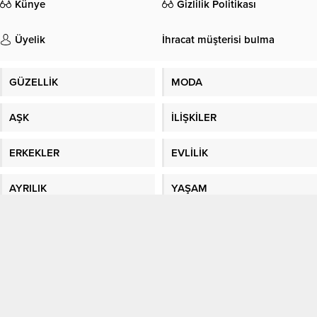
Künye
Gizlilik Politikası
Üyelik
İhracat müşterisi bulma
GÜZELLİK
MODA
AŞK
İLİŞKİLER
ERKEKLER
EVLİLİK
AYRILIK
YAŞAM
NE PİŞİRSEK?
ANNE/ÇOCUK
MAGAZİN
SON DAKİKA
BURÇLAR
SAĞLIK