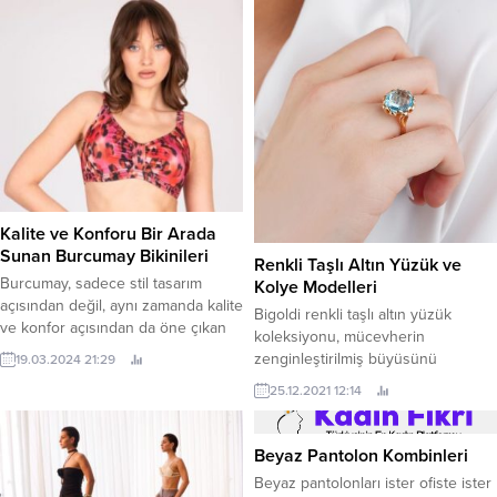
çokça tercih edilirler. Yazlık hafif
geldiğini bilmeyiz. Skinny jean ne
kumaşlar ve kışlık yünlü kumaşlarla,
demek? başlıklı yazımızda sizlere
desenli ve desensiz olarak
bu konudan bahsedeceğiz. Jean
üretilebilen jileler; hemen her
olarak da adlandırılan denim
beden ve boya sahip...
ürünlerinin tarihi 19. yüzyılın
ortalarına...
Kalite ve Konforu Bir Arada
Sunan Burcumay Bikinileri
Renkli Taşlı Altın Yüzük ve
Burcumay, sadece stil tasarım
Kolye Modelleri
açısından değil, aynı zamanda kalite
Bigoldi renkli taşlı altın yüzük
ve konfor açısından da öne çıkan
koleksiyonu, mücevherin
bikinileriyle bilinir. Marka,
zenginleştirilmiş büyüsünü
19.03.2024 21:29
kullanıcıların deneyimlerini en üst
parmaklarınıza getiriyor. %100
25.12.2021 12:14
düzeye çıkarmak için, yüksek
sertifikalı takılar olan bu yüzükler
kaliteli kumaşlar ve cilt dostu
sadece görünümünüze değil,
malzemeler kullanır. Burcumay
hayatınıza da renk katabilir.
Beyaz Pantolon Kombinleri
bikinileri, uzun saatler güneşin
altında bile rahat hissetmenizi
Beyaz pantolonları ister ofiste ister