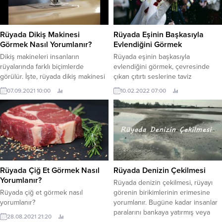
çocuk sahibi olmaya yöneliktir.
ilişkilendirilir. Rüyanızda bir köpeği
Gökyüzünde uçan güzel...
sahiplendiğinizi görmek, hem
kişisel yaşamınızda hem de sosyal
Rüyada Dikiş Makinesi
Rüyada Eşinin Başkasıyla
ilişkilerinizde önemli mesajlar
Görmek Nasıl Yorumlanır?
Evlendiğini Görmek
taşıyabilir. İşte rüyada köpek...
Dikiş makineleri insanların
Rüyada eşinin başkasıyla
rüyalarında farklı biçimlerde
evlendiğini görmek, çevresinde
görülür. İşte, rüyada dikiş makinesi
çıkan çıtırtı seslerine taviz
görmek nasıl yorumlanır? Siyah
vermeyeceğinize, servetinizin asla
07.09.2021 10:00
10.02.2022 07:00
dikiş makinesi görmek ne anlama
azalmayacağına, büyük bir atılım
gelir? Gibi soruların cevabı
yapacağınıza ve iş hayatınızda
yazımızın devamında. Rüyada dikiş
büyük bir yer tutacağınıza rivayet
makinesi görmek, rüyayı gören
eder. Büyük işler sayesinde hayatta
bireyin azmine, mücadeleci ve
yüksek statülere geleceğinize,
çalışkan ruhuna delalet eder. Bu
bütün işlerinizin iyi rızık
rüya, ekmeğini taştan çıkaracak bir
getireceğine ve hayatınızın huzur
kişinin varlığına işaret eder...
içinde geçeceğine, işlerinizin her
Rüyada Çiğ Et Görmek Nasıl
Rüyada Denizin Çekilmesi
geçen gün büyüyeceğine ve...
Yorumlanır?
Rüyada denizin çekilmesi, rüyayı
Rüyada çiğ et görmek nasıl
görenin birikimlerinin erimesine
yorumlanır?
yorumlanır. Bugüne kadar insanlar
paralarını bankaya yatırmış veya
28.08.2021 21:20