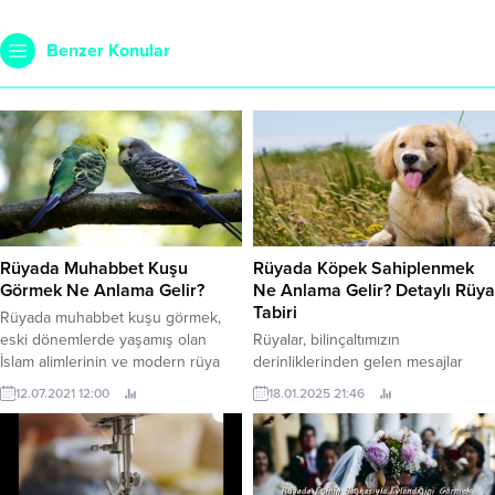
Benzer Konular
Rüyada Muhabbet Kuşu
Rüyada Köpek Sahiplenmek
Görmek Ne Anlama Gelir?
Ne Anlama Gelir? Detaylı Rüya
Tabiri
Rüyada muhabbet kuşu görmek,
eski dönemlerde yaşamış olan
Rüyalar, bilinçaltımızın
İslam alimlerinin ve modern rüya
derinliklerinden gelen mesajlar
yorumcularının hayırlı kabul ettiği
olarak hayatımızda önemli bir yere
12.07.2021 12:00
18.01.2025 21:46
bir durumdur. Rüyasında kuş gören
sahiptir. Rüyada köpek
bir kimse en kısa zamanda müjdeli
sahiplenmek, birçok farklı anlam ve
haberler alır. Alınması beklenen bu
yorumu içinde barındırabilir. Bu
güzel haberler parasal kazanç,
rüya, genellikle sadakat, güven,
manevi huzur, evlilik ya da yeni
koruma ve dostluk gibi kavramlarla