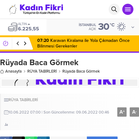
30
ALTIN
°C
İSTANBUL
6.225,55
AÇIK
07:20
Karavan Kiralama ile Yola Çıkmadan Önce
Bilinmesi Gerekenler
Rüyada Baca Görmek
Anasayfa
RÜYA TABİRLERİ
Rüyada Baca Görmek
RÜYA TABİRLERİ
A
A
+
-
10.06.2022 07:00 | Son Güncellenme: 09.06.2022 00:46