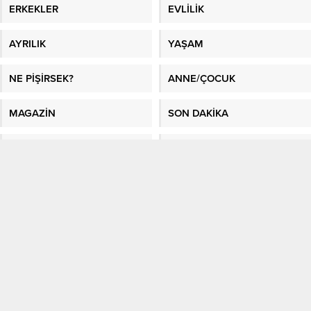
ERKEKLER
EVLİLİK
AYRILIK
YAŞAM
NE PİŞİRSEK?
ANNE/ÇOCUK
MAGAZİN
SON DAKİKA
BURÇLAR
SAĞLIK
GÜNDEM
FOTO GALERİ
VİDEO GALERİ
GAZETE MANŞETLERİ
Sitene Ekle
En İyi Makaleler
/
En İyi Sosyal Platform
/
Kadın Fikri
/
Sağlık
/
Kadın
/
En
Güncel Bilgiler
/
Kağıthane evden eve nakliyat
/