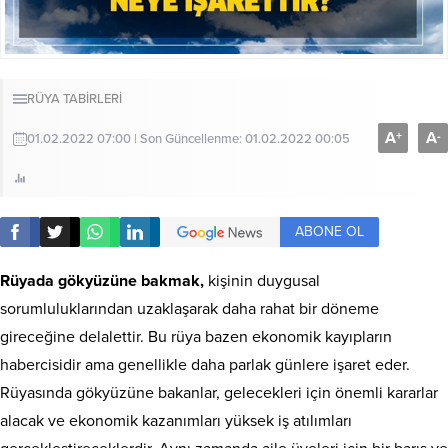
RÜYA TABİRLERİ
A
A
+
-
01.02.2022 07:00 | Son Güncellenme: 01.02.2022 00:05
ABONE OL
Rüyada gökyüzüne bakmak,
kişinin duygusal
sorumluluklarından uzaklaşarak daha rahat bir döneme
gireceğine delalettir. Bu rüya bazen ekonomik kayıpların
habercisidir ama genellikle daha parlak günlere işaret eder.
Rüyasında gökyüzüne bakanlar, gelecekleri için önemli kararlar
alacak ve ekonomik kazanımları yüksek iş atılımları