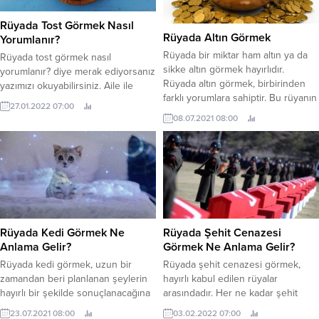
hakkındaki tüm detayları aşağıda
çekmeye razıdır, ancak riskli
bulabilirsiniz. Gerçekte Evliyken
işlerden...
Rüyada Tost Görmek Nasıl
Rüyada Başkasıyla Evlenmek Genel
Rüyada Altın Görmek
Yorumlanır?
Yorumu Nedir? Evli olduğu halde
Rüyada bir miktar ham altın ya da
Rüyada tost görmek nasıl
rüyada...
sikke altın görmek hayırlıdır.
yorumlanır? diye merak ediyorsanız
Rüyada altın görmek, birbirinden
yazımızı okuyabilirsiniz. Aile ile
farklı yorumlara sahiptir. Bu rüyanın
sağlıklı ve mutlu bir zaman
27.01.2022 07:00
maddi kazanca işaret ediyor
geçirileceğini gösterir. Tost görmek,
08.07.2021 08:00
olmasıyla birlikte manevi rahatlığı
akrabalar ve arkadaşlar arasındaki
haber vermesi de mümkündür. Bir
sevgiye de delalet eder. Bazen de
miktar altın parayı eline alarak
tost görmek, yakın akrabalarının
saydığını gören rüya sahipleri,
bulunduğuna ve onun yardımına
kendilerine problem yaşatan bazı
ihtiyaç duyduğuna ve
durumlara karşı emin olacaktır....
başvurduğuna delalet eder. Buna
ek olarak bu rüya,...
Rüyada Kedi Görmek Ne
Rüyada Şehit Cenazesi
Anlama Gelir?
Görmek Ne Anlama Gelir?
Rüyada kedi görmek, uzun bir
Rüyada şehit cenazesi görmek,
zamandan beri planlanan şeylerin
hayırlı kabul edilen rüyalar
hayırlı bir şekilde sonuçlanacağına
arasındadır. Her ne kadar şehit
işaret eder. Kedinin boyutu ve
vermek dünya hayatında acı bir
23.07.2021 08:00
03.02.2022 07:00