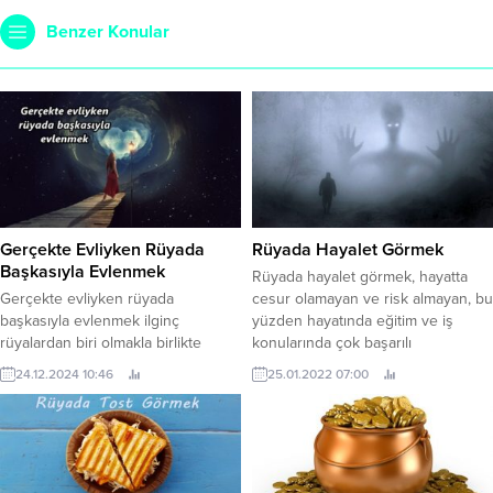
Benzer Konular
Gerçekte Evliyken Rüyada
Rüyada Hayalet Görmek
Başkasıyla Evlenmek
Rüyada hayalet görmek, hayatta
Gerçekte evliyken rüyada
cesur olamayan ve risk almayan, bu
başkasıyla evlenmek ilginç
yüzden hayatında eğitim ve iş
rüyalardan biri olmakla birlikte
konularında çok başarılı
bunun için yapılan yorumlarda
olamayacak bir kişi olarak
24.12.2024 10:46
25.01.2022 07:00
ilginçtir. Rüyada evliyken başkasıyla
yorumlanır. Bu kişi iş yapmaktan
evlenmek hakkında yapılan
korkar, bankadan kredi çekmeye
yorumlar genel olarak olumludur.
cesaret edemez ve her zaman çek
Ancak bazı rüyalar için olumsuz
veya senet imzalamaktan korkar.
yorumlarda bulunmaktadır. Bunlar
Hayatının geri kalanında acı