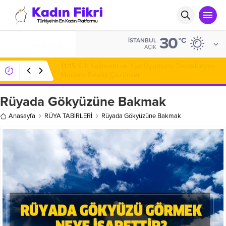
30
ALTIN
°C
İSTANBUL
6.225,55
AÇIK
07:20
Karavan Kiralama ile Yola Çıkmadan Önce
Bilinmesi Gerekenler
Rüyada Gökyüzüne Bakmak
Anasayfa
RÜYA TABİRLERİ
Rüyada Gökyüzüne Bakmak