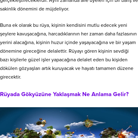
gerçekleştireceklerdir. Aynı zamanda aile üyeleri için bir barış ve
sakinlik dönemini de müjdeliyor.
Buna ek olarak bu rüya, kişinin kendisini mutlu edecek yeni
şeylere kavuşacağına, harcadıklarının her zaman daha fazlasının
yerini alacağına, kişinin huzur içinde yaşayacağına ve bir yaşam
dönemine gireceğine delalettir. Rüyayı gören kişinin sevdiği
bazı kişilerle güzel işler yapacağına delalet eden bu kişiden
dökülen gözyaşları artık kuruyacak ve hayatı tamamen düzene
girecektir.
Rüyada Gökyüzüne Yaklaşmak Ne Anlama Gelir?