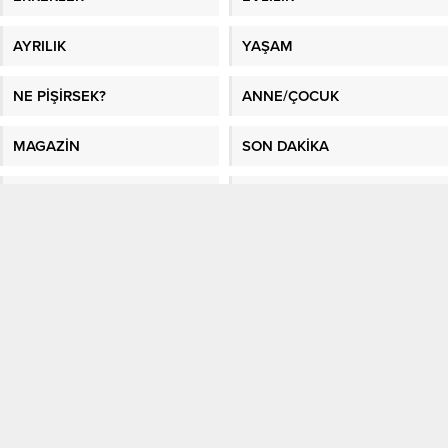
AYRILIK
YAŞAM
NE PİŞİRSEK?
ANNE/ÇOCUK
MAGAZİN
SON DAKİKA
BURÇLAR
SAĞLIK
GÜNDEM
FOTO GALERİ
VİDEO GALERİ
GAZETE MANŞETLERİ
Sitene Ekle
En İyi Makaleler
/
En İyi Sosyal Platform
/
Kadın Fikri
/
Sağlık
/
Kadın
/
En
Güncel Bilgiler
/
Kağıthane evden eve nakliyat
/