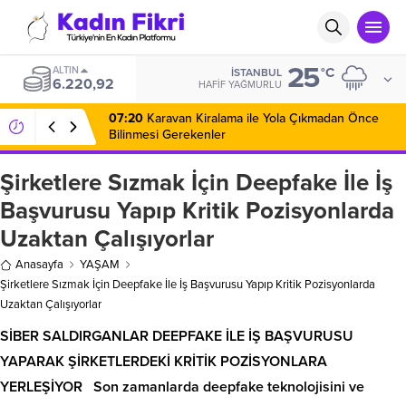
25
ALTIN
°C
İSTANBUL
6.220,92
HAFIF YAĞMURLU
07:20
Karavan Kiralama ile Yola Çıkmadan Önce
Bilinmesi Gerekenler
Şirketlere Sızmak İçin Deepfake İle İş
Başvurusu Yapıp Kritik Pozisyonlarda
Uzaktan Çalışıyorlar
Anasayfa
YAŞAM
Şirketlere Sızmak İçin Deepfake İle İş Başvurusu Yapıp Kritik Pozisyonlarda
Uzaktan Çalışıyorlar
SİBER SALDIRGANLAR DEEPFAKE İLE İŞ BAŞVURUSU
YAPARAK ŞİRKETLERDEKİ KRİTİK POZİSYONLARA
YERLEŞİYOR Son zamanlarda deepfake teknolojisini ve