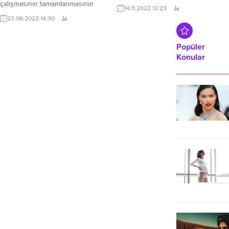
çalışmasının tamamlanmasının
kadar...
14.11.2022 12:23
ardından 50 kişiyle çok daha
23.06.2022 14:30
kapsamlı hale gelen Dijital
Adaptasyon Projesi ikinci
mezunlarını verdi.
Popüler
Konular