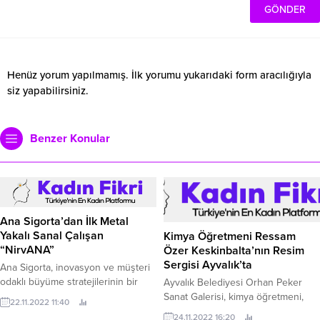
Henüz yorum yapılmamış. İlk yorumu yukarıdaki form aracılığıyla
siz yapabilirsiniz.
Benzer Konular
Ana Sigorta’dan İlk Metal
Yakalı Sanal Çalışan
Kimya Öğretmeni Ressam
“NirvANA”
Özer Keskinbalta’nın Resim
Sergisi Ayvalık’ta
Ana Sigorta, inovasyon ve müşteri
odaklı büyüme stratejilerinin bir
Ayvalık Belediyesi Orhan Peker
parçası olan “Robotik Süreç
Sanat Galerisi, kimya öğretmeni,
22.11.2022 11:40
Otomasyonu”na yaptığı yatırımla, ilk
ressam Özer Keskinbalta’nın
24.11.2022 16:20