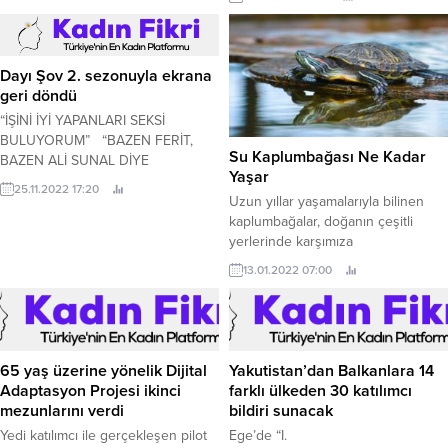
metal yakalı sanal çalışanı
beşinci kişisel resim sergisine ev
“NirvANA” yı iş süreçlerine entegre
sahipliği yapıyor.
etti.
Dayı Şov 2. sezonuyla ekrana
geri döndü
“İŞİNİ İYİ YAPANLARI SEKSİ
BULUYORUM” “BAZEN FERİT,
Su Kaplumbağası Ne Kadar
BAZEN ALİ SUNAL DİYE
Yaşar
ÇAĞIRIYORLAR” Uzun bekleyiş
25.11.2022 17:20
sona erdi; Türkiye’nin tek canlı talk
Uzun yıllar yaşamalarıyla bilinen
show programı Dayı Şov, yeni
kaplumbağalar, doğanın çeşitli
gününde, yeni saatinde ve
yerlerinde karşımıza
yenilenmiş stüdyosunda
çıkabilmektedir. Suda ve karada
13.01.2022 07:00
sevenleriyle buluşup hasret
yaşayan iki ana türe sahip olan
giderdi.
kaplumbağa çeşidi bulunmaktadır
ve genellikle su kaplumbağaları
insanlar tarafından evcil hayvan
olarak beslenmektedir. Bir
65 yaş üzerine yönelik Dijital
Yakutistan’dan Balkanlara 14
kaplumbağanın ortalama yaşı su
Adaptasyon Projesi ikinci
farklı ülkeden 30 katılımcı
kaplumbağası mı yoksa kara
mezunlarını verdi
bildiri sunacak
kaplumbağası mı olduğuna göre
Yedi katılımcı ile gerçekleşen pilot
Ege’de “I.
değişmektedir. Su kaplumbağası ne