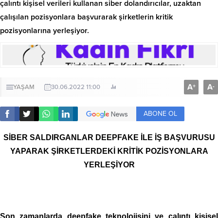
çalıntı kişisel verileri kullanan siber dolandırıcılar, uzaktan
çalışılan pozisyonlara başvurarak şirketlerin kritik
pozisyonlarına yerleşiyor.
A
A
+
-
YAŞAM
30.06.2022 11:00
ABONE OL
SİBER SALDIRGANLAR DEEPFAKE İLE İŞ BAŞVURUSU
YAPARAK ŞİRKETLERDEKİ KRİTİK POZİSYONLARA
YERLEŞİYOR
Son zamanlarda deepfake teknolojisini ve çalıntı kişisel