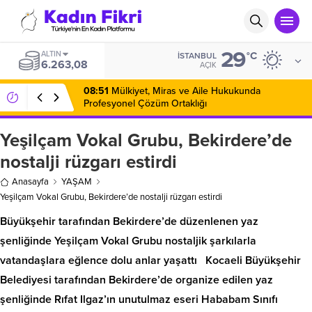
29
ALTIN
°C
İSTANBUL
6.263,08
AÇIK
08:51
Mülkiyet, Miras ve Aile Hukukunda
Profesyonel Çözüm Ortaklığı
Yeşilçam Vokal Grubu, Bekirdere’de
nostalji rüzgarı estirdi
Anasayfa
YAŞAM
Yeşilçam Vokal Grubu, Bekirdere’de nostalji rüzgarı estirdi
Büyükşehir tarafından Bekirdere’de düzenlenen yaz
şenliğinde Yeşilçam Vokal Grubu nostaljik şarkılarla
vatandaşlara eğlence dolu anlar yaşattı Kocaeli Büyükşehir
Belediyesi tarafından Bekirdere’de organize edilen yaz
şenliğinde Rıfat Ilgaz’ın unutulmaz eseri Hababam Sınıfı