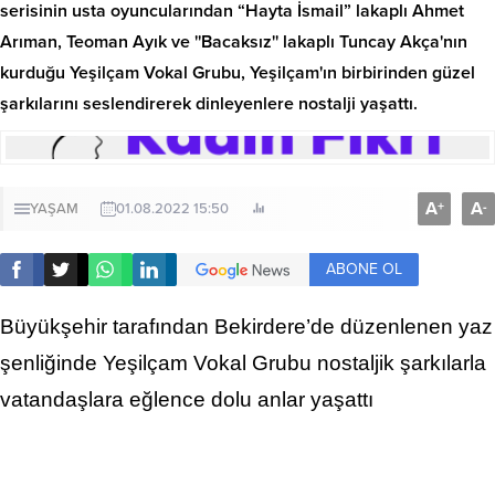
serisinin usta oyuncularından “Hayta İsmail” lakaplı Ahmet
Arıman, Teoman Ayık ve ''Bacaksız'' lakaplı Tuncay Akça'nın
kurduğu Yeşilçam Vokal Grubu, Yeşilçam'ın birbirinden güzel
şarkılarını seslendirerek dinleyenlere nostalji yaşattı.
A
A
+
-
YAŞAM
01.08.2022 15:50
ABONE OL
Büyükşehir tarafından Bekirdere’de düzenlenen yaz
şenliğinde Yeşilçam Vokal Grubu nostaljik şarkılarla
vatandaşlara eğlence dolu anlar yaşattı