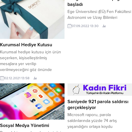
başladı
Ege Üniversitesi (EÜ) Fen Fakültesi
Astronomi ve Uzay Bilimleri
Bölümü, Gözlemevi Uygulama ve
07.09.2022 13:30
Araştırma Merkezi ve Türk
Astronomi Derneği (TAD) iş
birliğinde düzenlenen “22.
Kurumsal Hediye Kutusu
Kurumsal hediye kutusu için ürün
seçerken, kişiselleştirilmiş
mesajlara yer verilip
verilmeyeceğini göz önünde
bulundurun. Pek çok ürün, özellikle
02.12.2021 13:58
üzerinde şirket logosu bulunan
ürünler, en iyi geri bildirimi alacaktır.
Genel olarak, daha kaliteli ürünler
daha ucuz fiyatlara sahip olacaktır.
Saniyede 921 parola saldırısı
Yine de, bazı ürünler için belirli
gerçekleşiyor
minimum sipariş gereksinimleri
Microsoft raporu, parola
olduğunu unutmayın. Az...
saldırılarında yüzde 74 artış
Sosyal Medya Yönetimi
yaşandığını ortaya koydu