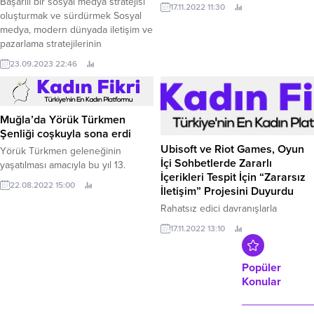
Microsoft, Dijital Savunma Raporu
Başarılı bir sosyal medya stratejisi
17.11.2022 11:30
2022’yi yayınlayarak dijital tehdit
oluşturmak ve sürdürmek Sosyal
ortamının nasıl geliştiğine ve bu
medya, modern dünyada iletişim ve
sorunların nasıl çözüleceğine ilişkin
pazarlama stratejilerinin
öngörüleri paylaştı.
vazgeçilmez bir parçası haline
23.09.2023 22:46
geldi. İnsanlar, işletmeler ve
markalar, sosyal medya
platformlarını kullanarak kitlelere
ulaşmanın ve etkileşimde
Muğla’da Yörük Türkmen
bulunmanın avantajlarından
Şenliği coşkuyla sona erdi
yararlanıyorlar. Ancak sosyal medya
Ubisoft ve Riot Games, Oyun
Yörük Türkmen geleneğinin
yönetimi, sadece bir hesap açmakla
İçi Sohbetlerde Zararlı
yaşatılması amacıyla bu yıl 13.
veya gönderi paylaşmak ile sınırlı
İçerikleri Tespit İçin “Zararsız
değildir....
22.08.2022 15:00
İletişim” Projesini Duyurdu
Rahatsız edici davranışlarla
mücadele etmek için ilk kez
17.11.2022 13:10
gerçekleştirilen sektörler arası
araştırma çalışmasını Ubisoft ve
Riot Games birlikte yürütecek.
Popüler
Konular